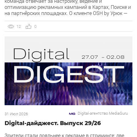
команда отвечает за настройку, ведение и
оптимизацию рекламных кампаний в Картах, Поиске и
на партнёрских площадках. О клиенте OSH by Урюк —
ресторан в Москве, открывшийся в конце 2025 года и
объединивший концепцию дубайского OSH с сетью
12
0
«Урюк». Концепт строится […]
Digital-агентство MediaGuru
31 Июл 2026
Digital-дайджест. Выпуск 29/26
Зрители стали лояльнее к рекламе в стриминге: две