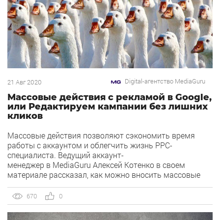
Digital-агентство MediaGuru
21 Авг 2020
Массовые действия с рекламой в Google,
или Редактируем кампании без лишних
кликов
Массовые действия позволяют сэкономить время
работы с аккаунтом и облегчить жизнь PPC-
специалиста. Ведущий аккаунт-
менеджер в MediaGuru Алексей Котенко в своем
материале рассказал, как можно вносить массовые
изменения в кампании Google Ads и какими
инструментами можно воспользоваться. Массовые
670
0
действия позволяют управлять сразу несколькими
элементами в аккаунте и существенно экономят наше