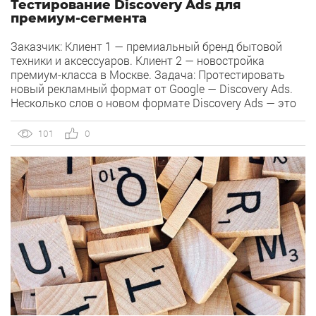
Тестирование Discovery Ads для
премиум-сегмента
Заказчик: Клиент 1 — премиальный бренд бытовой
техники и аксессуаров. Клиент 2 — новостройка
премиум-класса в Москве. Задача: Протестировать
новый рекламный формат от Google — Discovery Ads.
Несколько слов о новом формате Discovery Ads — это
автоматизированные кампании. Формат представляет
собой текстово-графические баннеры, которые
101
0
генерируют алгоритмы Google из загруженных нами
элементов. Реклама может быть размещена: […]