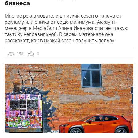
бизнеса
Многие рекламодатели в низкий сезон отключают
рекламу или снижают ее до минимума. Аккаунт-
менеджер в MediaGuru Алина Иванова считает такую
тактику неправильной. В своем материале она
расскажет, как в низкий сезон получить пользу
от рекламы и выделиться среди конкурентов,
выкладываясь всего на 20%. Всем понятна работа
153
0
рекламы в сезон: грамотное распределение бюджетов,
всё четко определено, работа только по каналам,
которые точно выстреливают. Нет времени медлить —
дорога каждая минута! Это […]