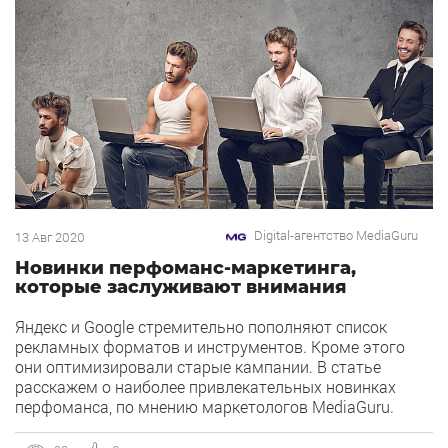
время. В статье мы рассмотрим инструменты Google,
которые подходят для решения таких задач.
Об инструментах массовых действий
в Яндекс.Директе я уже рассказывал. Для быстрого
и удобного создания […]
Digital-агентство MediaGuru
13 Авг 2020
Новинки перфоманс-маркетинга,
которые заслуживают внимания
Яндекс и Google стремительно пополняют список
рекламных форматов и инструментов. Кроме этого
они оптимизировали старые кампании. В статье
расскажем о наиболее привлекательных новинках
перфоманса, по мнению маркетологов MediaGuru.
Google Плата за конверсии Начнем с Google. Но не с
новинки, а с важной старинки, которую почему-то