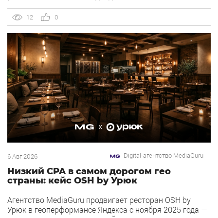
OSH by Урюк: низкий CPA в самом дорогом гео страны.
Агентство продвигает ресторан OSH by Урюк в
12
0
геоперформансе […]
Digital-агентство MediaGuru
6 Авг 2026
Низкий CPA в самом дорогом гео
страны: кейс OSH by Урюк
Агентство MediaGuru продвигает ресторан OSH by
Урюк в геоперформансе Яндекса с ноября 2025 года —