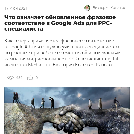
Виктория Котенко
17 Июн 2021
Что означает обновленное фразовое
соответствие в Google Ads для PPC-
специалиста
Как теперь применяется фразовое соответствие
в Google Ads и что нужно учитывать специалистам
по рекламе при работе с семантикой и поисковыми
кампаниями, рассказывает PPC-специалист digital-
агентства MediaGuru Виктория Котенко. Работа
с типами соответствия в поисковых рекламных
кампаниях в Google Ads — отличная возможность
486
0
избавиться от нерелевантного, а часто и мусорного
трафика. Во многом именно от выбора правильного
типа соответствия зависит качество трафика, его
объемы и в конечном счете даже рейтинг объявления.
Несмотря на важность такой настройки, в начале 2021
года […]