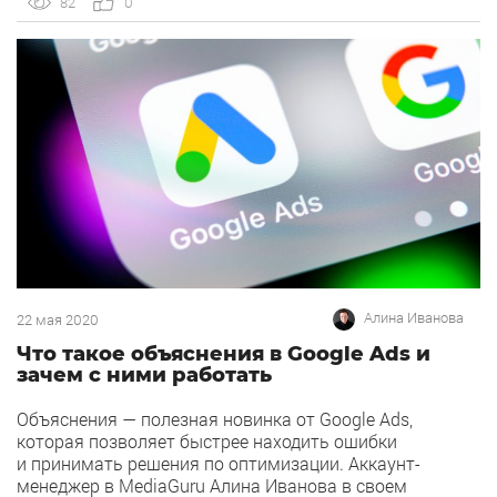
82
0
часто игнорируют. Речь идет о стратегии Google с
оплатой за […]
Алина Иванова
22 мая 2020
Что такое объяснения в Google Ads и
зачем с ними работать
Объяснения — полезная новинка от Google Ads,
которая позволяет быстрее находить ошибки
и принимать решения по оптимизации. Аккаунт-
менеджер в MediaGuru Алина Иванова в своем