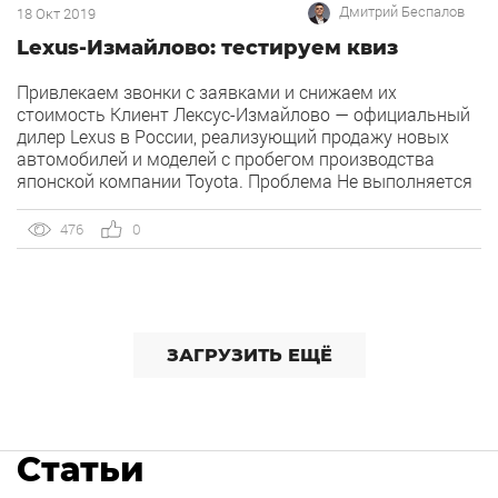
Дмитрий Беспалов
18 Окт 2019
Lexus-Измайлово: тестируем квиз
Привлекаем звонки с заявками и снижаем их
стоимость Клиент Лексус-Измайлово — официальный
дилер Lexus в России, реализующий продажу новых
автомобилей и моделей с пробегом производства
японской компании Toyota. Проблема Не выполняется
план звонков в регионах. Период Август 2019 Над
проектом работали Group head: Д. Беспалов
476
0
Технический специалист: М. Акиньшин Решение Мы
предложили клиенту протестировать квиз. […]
ЗАГРУЗИТЬ ЕЩЁ
Статьи