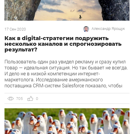
Александр Ярощук
17 Сен 2020
Как в digital-стратегии подружить
несколько каналов и спрогнозировать
результат?
Пользователь один раз увидел рекламу и сразу купил
товар — идеальная ситуация. Но так бывает не всегда.
И дело не в низкой компетенции интернет-
маркетолога. Исследование американского
поставщика CRM-систем Salesforce показало, чтобы
пользователь принял решение купить товар дороже
500 долларов, он должен прокоммуницировать с
705
0
брендом от 6 до 8 раз на разных платформах и
устройствах. Как […]