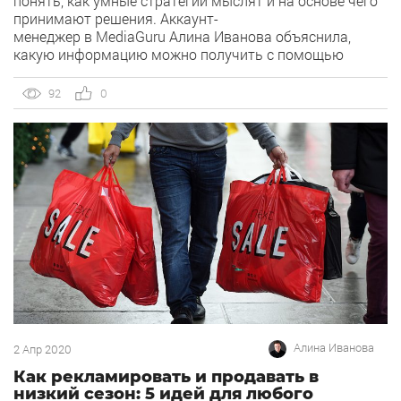
понять, как умные стратегии мыслят и на основе чего
принимают решения. Аккаунт-
менеджер в MediaGuru Алина Иванова объяснила,
какую информацию можно получить с помощью
сигналов для Smart Bidding в отчетах и как
ее использовать. В конце прошлого года
92
0
Google предоставил специалистам возможность
следить за ходом мысли умных алгоритмов — сигналы
Smart Bidding. Мне этой «фишки» не хватало — всегда
хочется понимать, на что опирается алгоритм при
оптимизации рекламы. […]
Алина Иванова
2 Апр 2020
Как рекламировать и продавать в
низкий сезон: 5 идей для любого