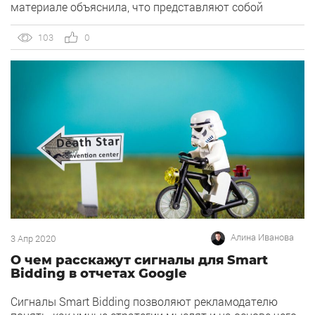
материале объяснила, что представляют собой
объяснения, чем могут быть полезны и как с ними
работать. Google Ads заинтересован в том, чтобы
103
0
мы быстрее и четче делали выводы по оптимизации
рекламных кампаний и развивали свои проекты.
Поэтому в конце 2019 года
система представила новинку — объяснения.
Благодаря этому инструменту нам не нужно лазить
[…]
Алина Иванова
3 Апр 2020
О чем расскажут сигналы для Smart
Bidding в отчетах Google
Сигналы Smart Bidding позволяют рекламодателю