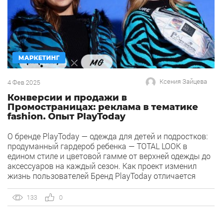
МАРКЕТИНГ
Ксения Зайцева
4 Фев 2025
Конверсии и продажи в
Промостраницах: реклама в тематике
fashion. Опыт PlayToday
О бренде PlayToday — одежда для детей и подростков:
продуманный гардероб ребенка — TOTAL LOOK в
едином стиле и цветовой гамме от верхней одежды до
аксессуаров на каждый сезон. Как проект изменил
жизнь пользователей Бренд PlayToday отличается
качеством и уникальным стилем, а также умением
разрабатывать коллекции под запросы каждой
133
0
возрастной группы — от новорожденных до […]