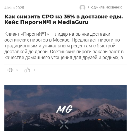
Людмила Яковенко
4 Мар 2025
Как снизить СРО на 35% в доставке еды.
Кейс Пироги№1 и MediaGuru
Клиент «Пироги№1» — лидер на рынке доставки
осетинских пирогов в Москве. Предлагает пироги по
традиционным и уникальным рецептам с быстрой
доставкой до двери. Осетинские пироги заказывают в
качестве домашнего угощения для друзей и родных, а
также коллег в офисе. Основная целевая аудитория —
офисные сотрудники, которые планируют
61
0
празднование своего дня рождения на работе. Им
нужно […]