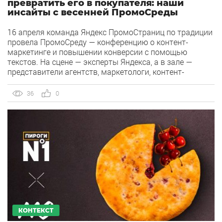
превратить его в покупателя: наши
инсайты с весенней ПромоСреды
16 апреля команда Яндекс ПромоСтраниц по традиции
провела ПромоСреду — конференцию о контент-
маркетинге и повышении конверсии с помощью
текстов. На сцене — эксперты Яндекса, а в зале —
представители агентств, маркетологи, контент-
менеджеры и все, кто интересуется рекламными
текстами. В том числе и часть нашей команды
36
0
MediaGuru. Делимся самым интересным с
мероприятия. Какой контент действительно работает
[…]
КОНТЕКСТ