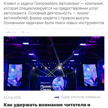
Клиент и задачи Газпромбанк Автолизинг — компания,
которая специализируется на предоставлении услуг
автолизинга. Основная деятельность — лизинг
автомобилей, форма кредита с правом выкупа.
Основными задачами были поиск новых инструментов
и увеличение количества заявок. Проектная группа
Технический специалист — Ольга Михайлова. Подход к
89
0
решению и рекламный формат Для решения задачи
мы воспользовались фидом с ручной настройкой […]
Digital-агентство MediaGuru
22 Апр 2025
Как удержать внимание читателя и