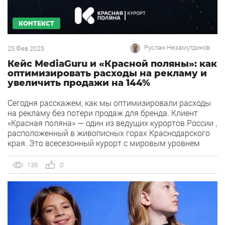
КОНТЕКСТ
Руслан Незамутдинов
25 Фев 2025
Кейс MediaGuru и «Красной поляны»: как
оптимизировать расходы на рекламу и
увеличить продажи на 144%
Сегодня расскажем, как мы оптимизировали расходы
на рекламу без потери продаж для бренда. Клиент
«Красная поляна» — один из ведущих курортов России ,
расположенный в живописных горах Краснодарского
края. Это всесезонный курорт с мировым уровнем
сервиса, предлагающий своим гостям широкий спектр
возможностей для активного отдыха, оздоровления и
139
0
развлечений. В летний период здесь доступны горные
прогулки, […]