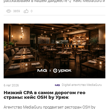
рассказываем в нашем дайджесте 👇 Кейс MediaGuru и
OSH by Урюк: низкий CPA в самом дорогом гео страны.
Агентство продвигает ресторан OSH by Урюк в
3859
0
геоперформансе […]
Digital-агентство MediaGuru
6 Авг 2026
Низкий CPA в самом дорогом гео
страны: кейс OSH by Урюк
Агентство MediaGuru продвигает ресторан OSH by