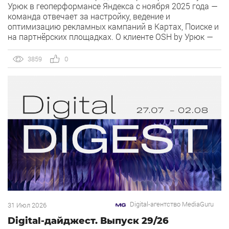
Урюк в геоперформансе Яндекса с ноября 2025 года —
команда отвечает за настройку, ведение и
оптимизацию рекламных кампаний в Картах, Поиске и
на партнёрских площадках. О клиенте OSH by Урюк —
ресторан в Москве, открывшийся в конце 2025 года и
объединивший концепцию дубайского OSH с сетью
3859
0
«Урюк». Концепт строится […]
Digital-агентство MediaGuru
31 Июл 2026
Digital-дайджест. Выпуск 29/26