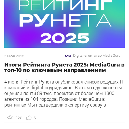
Digital-агентство MediaGuru
5 Июн 2025
Итоги Рейтинга Рунета 2025: MediaGuru в
топ-10 по ключевым направлениям
4 июня Рейтинг Рунета опубликовал список ведущих IT-
компаний и digital-подрядчиков. В этом году эксперты
оценили почти 89 тыс. проектов от более чем 1300
агентств из 104 городов. Позиции MediaGuru в
рейтингах Мы подтвердили экспертизу сразу в
нескольких ключевых направлениях. Наша компания
заняла высокие позиции как в общих категориях, так и
468
0
в срезах по отраслям. По […]