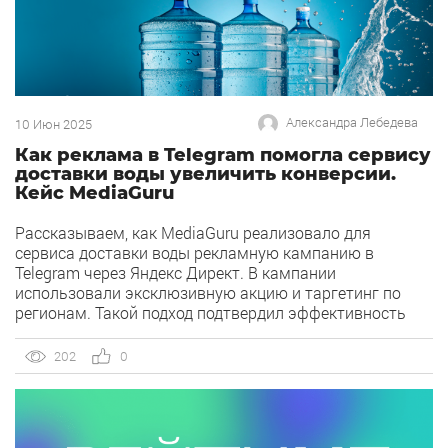
Александра Лебедева
10 Июн 2025
Как реклама в Telegram помогла сервису
доставки воды увеличить конверсии.
Кейс MediaGuru
Рассказываем, как MediaGuru реализовало для
сервиса доставки воды рекламную кампанию в
Telegram через Яндекс Директ. В кампании
использовали эксклюзивную акцию и таргетинг по
регионам. Такой подход подтвердил эффективность
площадки для продвижения краткосрочных
предложений и усиления бренда среди целевой
202
0
аудитории. О клиенте Сервис доставки воды от одной
из самых динамично развивающихся компаний на
рынке бутилированной воды […]