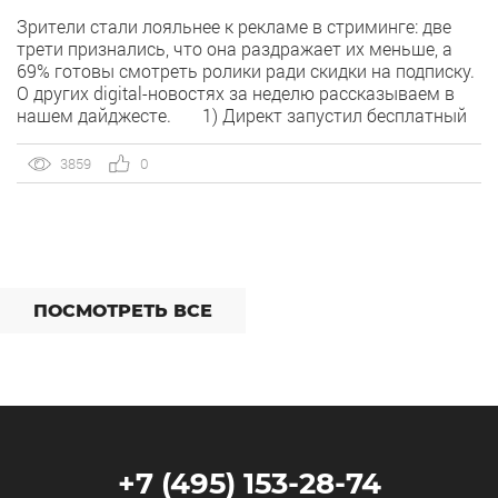
Зрители стали лояльнее к рекламе в стриминге: две
трети признались, что она раздражает их меньше, а
69% готовы смотреть ролики ради скидки на подписку.
О других digital-новостях за неделю рассказываем в
нашем дайджесте. 1) Директ запустил бесплатный
динамический коллтрекинг. В Директе появился
встроенный динамический коллтрекинг — без доплат и
3859
0
интеграций со сторонними сервисами. […]
ПОСМОТРЕТЬ ВСЕ
+7 (495) 153-28-74