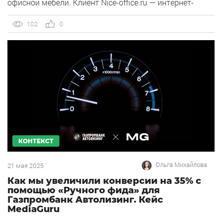
офисной мебели. Клиент Nice-office.ru — интернет-
магазин качественной офисной мебели с доставкой во
все регионы России. С 2016 года компания Nice-office
102
0
занимается поставкой офисной мебели «под ключ» для
создания уюта и повышения производительности
труда […]
КОНТЕКСТ
Ольга Михайлова
21 мая 2025
Как мы увеличили конверсии на 35% с
помощью «Ручного фида» для
Газпромбанк Автолизинг. Кейс
MediaGuru