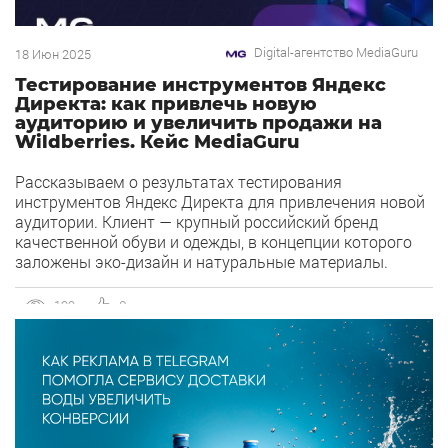
Digital-агентство MediaGuru
18 Июн 2025
Тестирование инструментов Яндекс
Директа: как привлечь новую
аудиторию и увеличить продажи на
Wildberries. Кейс MediaGuru
Рассказываем о результатах тестирования
инструментов Яндекс Директа для привлечения новой
аудитории. Клиент — крупный российский бренд
качественной обуви и одежды, в концепции которого
заложены эко-дизайн и натуральные материалы.
Нашей целью было увеличение продаж на Wildberries
(WB) за счет расширения охвата целевой аудитории с
199
0
помощью Яндекс Директ. Период работы — февраль-
июнь 2024 года. С какими проблемами […]