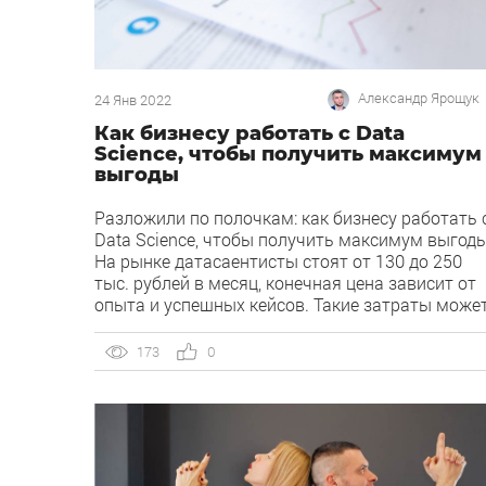
Александр Ярощук
24 Янв 2022
Как бизнесу работать с Data
Science, чтобы получить максимум
выгоды
Разложили по полочкам: как бизнесу работать 
Data Science, чтобы получить максимум выгод
На рынке датасаентисты стоят от 130 до 250
тыс. рублей в месяц, конечная цена зависит от
опыта и успешных кейсов. Такие затраты може
позволить не каждая компания, поэтому для
решения эпизодических задач малому и
173
0
среднему бизнесу выгоднее привлекать
подрядчика. Но нужно понимать, […]