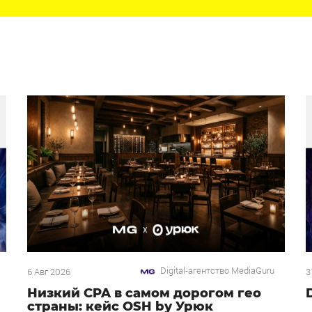
Digital-агентство MediaGuru
6 Авг 2026
3
Низкий CPA в самом дорогом гео
страны: кейс OSH by Урюк