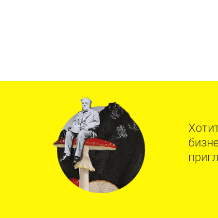
Хотит
бизне
приг