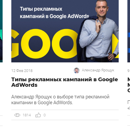
,
й
Александр Ярощук
12 Фев 2018
9
Типы рекламных кампаний в Google
AdWords
Александр Ярощук о выборе типа рекламной
П
кампании в Google AdWords.
«
1814
0