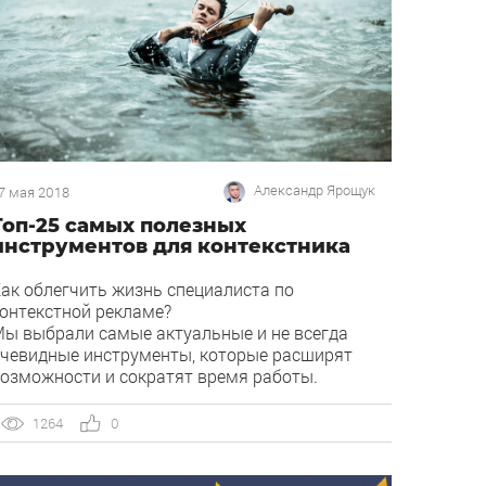
Александр Ярощук
7 мая 2018
Топ-25 самых полезных
инструментов для контекстника
ак облегчить жизнь специалиста по
онтекстной рекламе?
ы выбрали самые актуальные и не всегда
чевидные инструменты, которые расширят
озможности и сократят время работы.
азделили их на четыре большие категории,
тобы вам было удобно:
1264
0