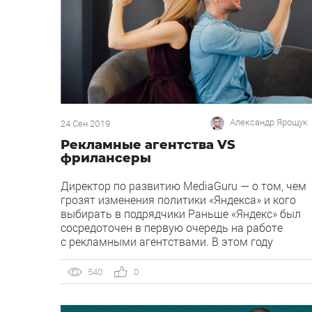
Александр Ярощук
24 Сен 2019
Рекламные агентства VS
фрилансеры
Директор по развитию MediaGuru — о том, чем
грозят изменения политики «Яндекса» и кого
выбирать в подрядчики Раньше «Яндекс» был
сосредоточен в первую очередь на работе
с рекламными агентствами. В этом году
рекламная площадка изменила условия
по нашему вознаграждению и начала активно
540
0
возделывать экосистему для частных
специалистов. У «Яндекса» появился отдельный
сервис сертифицированных фрилансеров, где