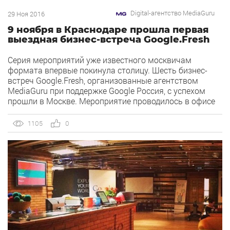
Digital-агентство MediaGuru
29 Ноя 2016
9 ноября в Краснодаре прошла первая
выездная бизнес-встреча Google.Fresh
Серия мероприятий уже известного москвичам
формата впервые покинула столицу. Шесть бизнес-
встреч Google.Fresh, организованные агентством
MediaGuru при поддержке Google Россия, с успехом
прошли в Москве. Мероприятие проводилось в офисе
поисковой сети, но раньше пределы столицы оно не
покидало. Краснодар стал первым городом, который
1105
0
решили посетить организаторы в рамках выездного
формата.