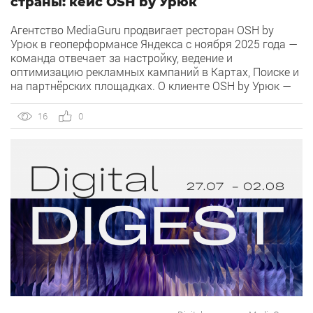
страны: кейс OSH by Урюк
Агентство MediaGuru продвигает ресторан OSH by
Урюк в геоперформансе Яндекса с ноября 2025 года —
команда отвечает за настройку, ведение и
оптимизацию рекламных кампаний в Картах, Поиске и
на партнёрских площадках. О клиенте OSH by Урюк —
ресторан в Москве, открывшийся в конце 2025 года и
объединивший концепцию дубайского OSH с сетью
16
0
«Урюк». Концепт строится […]