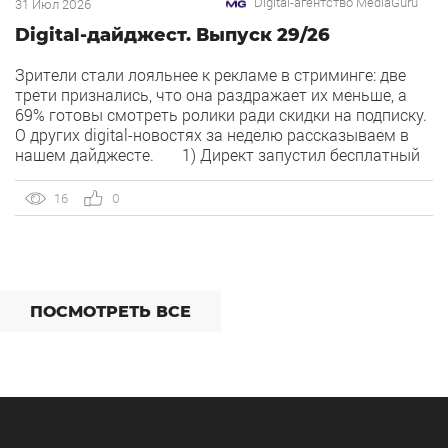
Digital-агентство MediaGuru
31 Июл 2026
Digital-дайджест. Выпуск 29/26
Зрители стали лояльнее к рекламе в стриминге: две
трети признались, что она раздражает их меньше, а
69% готовы смотреть ролики ради скидки на подписку.
О других digital-новостях за неделю рассказываем в
нашем дайджесте. 1) Директ запустил бесплатный
динамический коллтрекинг. В Директе появился
встроенный динамический коллтрекинг — без доплат и
16
0
интеграций со сторонними сервисами. […]
ПОСМОТРЕТЬ ВСЕ