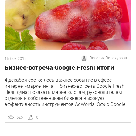
Валерия Винокурова
15 Дек 2015
Бизнес-встреча Google.Fresh: итоги
4 декабря состоялось важное событие в сфере
интернет-маркетинга — бизнес-встреча Google.Fresh!
Цель одна: показать маркетологам, руководителям
отделов и собственникам бизнеса высокую
эффективность инструментов AdWords. Офис Google
стал идеальным местом для встречи.К нам поступило
больше 4-х сотен заявок. Такого интереса, кажется,
626
0
никто из нас не ожидал. Из-за ограниченного
количества мест