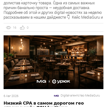
долистав карточку товара. Одна из самых важных
причин банально проста — неудобная доставка.
Подробнее об этой и других digital-новостях за неделю
рассказываем в нашем дайджесте 👇 Кейс MediaGuru и
OSH by Урюк: низкий CPA в самом дорогом гео страны.
Агентство продвигает ресторан OSH by Урюк в
16
0
геоперформансе […]
Digital-агентство MediaGuru
6 Авг 2026
Низкий CPA в самом дорогом гео