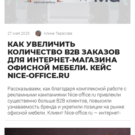
27 мая 2025
Алина Тарасова
КАК УВЕЛИЧИТЬ
КОЛИЧЕСТВО B2B ЗАКАЗОВ
ДЛЯ ИНТЕРНЕТ-МАГАЗИНА
ОФИСНОЙ МЕБЕЛИ. КЕЙС
NICE-OFFICE.RU
Рассказываем, как благодаря комплексной работе с
рекламными кампаниями Nice-office.ru привлекли
существенно больше B2B клиентов, повысили
узнаваемость бренда и укрепили позиции на рынке
офисной мебели. Клиент Nice-office.ru — интернет-
магазин качественной офисной мебели с доставкой
во все регионы России. С 2016 года компания Nice-
0
102
office занимается поставкой офисной мебели «под