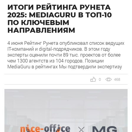
ИТОГИ РЕЙТИНГА РУНЕТА
2025: MEDIAGURU В ТОП-10
ПО КЛЮЧЕВЫМ
НАПРАВЛЕНИЯМ
4 июня Рейтинг Рунета опубликовал список ведущих
IT-компаний и digital-подрядчиков. В этом году
эксперты оценили почти 89 тыс. проектов от более
чем 1300 агентств из 104 городов. Позиции
MediaGuru в рейтингах Мы подтвердили экспертизу
сразу в нескольких ключевых направлениях. Наша
компания заняла высокие позиции как в общих
0
468
категориях, так и в срезах по отраслям. По […]