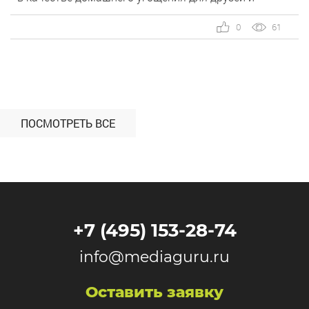
родных, а также коллег в офисе. Основная целевая
аудитория — офисные сотрудники, которые
0
61
планируют празднование своего дня рождения на
работе. Им нужно […]
ПОСМОТРЕТЬ ВСЕ
+7 (495) 153-28-74
info@mediaguru.ru
Оставить заявку