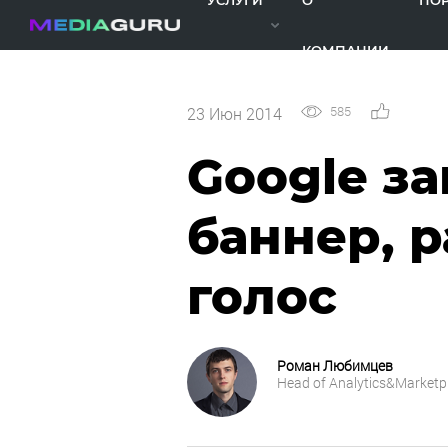
УСЛУГИ
О
ПО
КОМПАНИИ
585
0
23 Июн 2014
Google з
баннер, 
голос
Роман Любимцев
Head of Analytics&Marketp