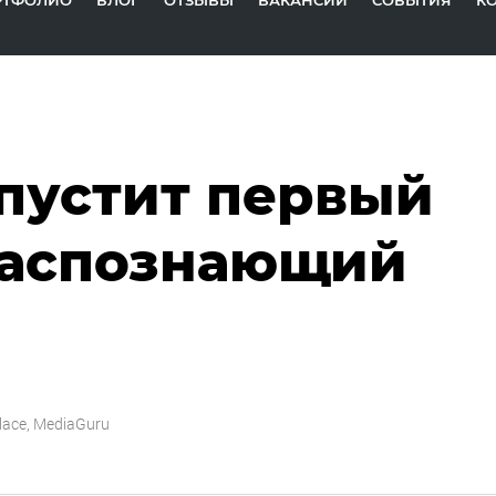
РТФОЛИО
БЛОГ
ОТЗЫВЫ
ВАКАНСИИ
СОБЫТИЯ
К
апустит первый
распознающий
lace, MediaGuru