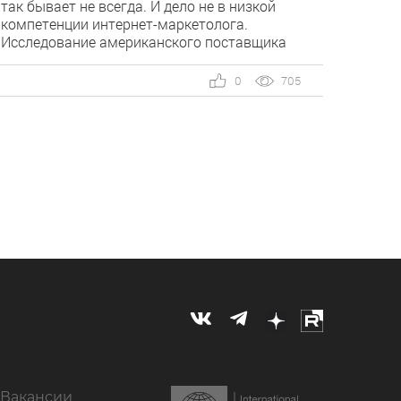
так бывает не всегда. И дело не в низкой
компетенции интернет-маркетолога.
Исследование американского поставщика
CRM-систем Salesforce показало, чтобы
пользователь принял решение купить товар
0
705
дороже 500 долларов, он должен
прокоммуницировать с брендом от 6 до 8 раз
на разных платформах и устройствах. Как […]
Вакансии