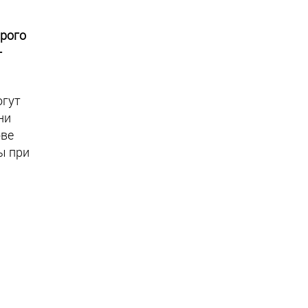
орого
—
огут
ни
ове
ы при