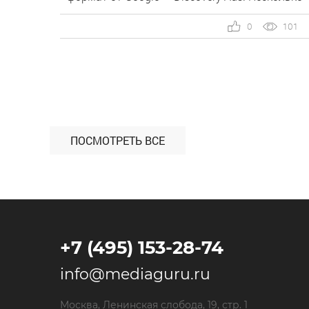
слов о новом формате Discovery Ads — это
автоматизированные кампании. Формат
0
101
представляет собой текстово-графические
баннеры, которые генерируют алгоритмы
Google из загруженных нами элементов.
Реклама может быть размещена: […]
ПОСМОТРЕТЬ ВСЕ
+7 (495) 153-28-74
info@mediaguru.ru
Москва, Ленинская слобода, 19, стр. 1