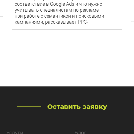
соответствие в Google Ads и что нужно
учитывать специалистам по рекламе
при работе с семантикой и поисковыми
кампаниями, рассказывает PPC-
специалист digital-
агентства MediaGuru Виктория Котенко.
0
486
Работа с типами соответствия в поисковых
рекламных кампаниях в Google Ads —
отличная возможность избавиться
от нерелевантного, а часто и мусорного
трафика. Во многом именно от выбора
правильного типа соответствия зависит
качество трафика, его объемы и в конечном
счете даже рейтинг объявления. Несмотря
на важность такой настройки, в начале 2021
года […]
Оставить заявку
Услуги
Блог