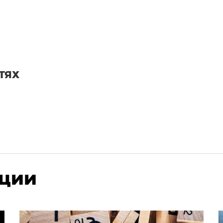
ТЯХ
ации