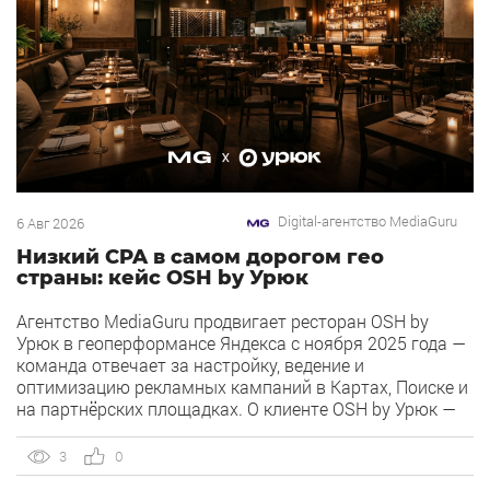
Digital-агентство MediaGuru
6 Авг 2026
Низкий CPA в самом дорогом гео
страны: кейс OSH by Урюк
Агентство MediaGuru продвигает ресторан OSH by
Урюк в геоперформансе Яндекса с ноября 2025 года —
команда отвечает за настройку, ведение и
оптимизацию рекламных кампаний в Картах, Поиске и
на партнёрских площадках. О клиенте OSH by Урюк —
ресторан в Москве, открывшийся в конце 2025 года и
объединивший концепцию дубайского OSH с сетью
3
0
«Урюк». Концепт строится […]