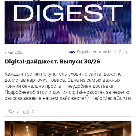
Digital-агентство MediaGuru
7 Авг 2026
Digital-дайджест. Выпуск 30/26
Каждый третий покупатель уходит с сайта, даже не
долистав карточку товара. Одна из самых важных
причин банально проста — неудобная доставка.
Подробнее об этой и других digital-новостях за неделю
рассказываем в нашем дайджесте 👇 Кейс MediaGuru и
OSH by Урюк: низкий CPA в самом дорогом гео страны.
Агентство продвигает ресторан OSH by Урюк в
3
0
геоперформансе […]