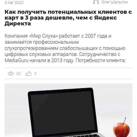
Олег Шалыгин
3 Авг 2022
Как получить потенциальных клиентов с
карт в 3 раза дешевле, чем с Яндекс
Директа
Компания «Мир Слуха» работает с 2007 года и
занимается профессиональным
слухопротезированием слабослышащих с помощью
цифровых слуховых аппаратов. Сотрудничество с
MediaGuru начали в 2013 году. Потребности клиента:
Локальное продвижение 4-х точек оффлайн
магазинов-салонов «Мир Слуха» и увеличение их
82
0
посещаемости, а также дополнительного охвата
онлайн аудитории. Дано: 4 салона м. Третьяковская,
ул. Пятницкая, д.28. м. Сухаревская, ул. […]