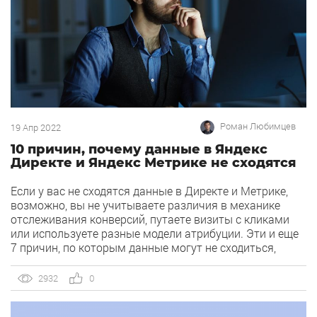
Роман Любимцев
19 Апр 2022
10 причин, почему данные в Яндекс
Директе и Яндекс Метрике не сходятся
Если у вас не сходятся данные в Директе и Метрике,
возможно, вы не учитываете различия в механике
отслеживания конверсий, путаете визиты с кликами
или используете разные модели атрибуции. Эти и еще
7 причин, по которым данные могут не сходиться,
разбирает руководитель отдела автоматизации
и аналитики в MediaGuru Роман Любимцев. Вопрос
2932
0
«Почему статистика в Яндекс Директе отличается
от статистики в Яндекс Метрике?» возникает