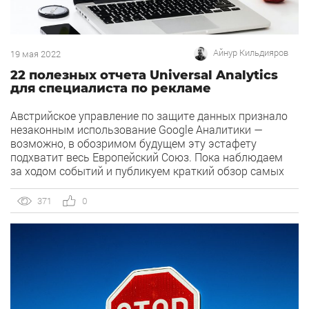
Айнур Кильдияров
19 мая 2022
22 полезных отчета Universal Analytics
для специалиста по рекламе
Австрийское управление по защите данных признало
незаконным использование Google Аналитики —
возможно, в обозримом будущем эту эстафету
подхватит весь Европейский Союз. Пока наблюдаем
за ходом событий и публикуем краткий обзор самых
полезных отчетов Universal Analytics, который
подготовил специалист отдела автоматизации
371
0
и аналитики в MediaGuru Айнур Кильдияров.
В Universal Analytics отчеты сгруппированы в пять
сегментов — все они расположены на левой панели:
«В реальном времени»; «Аудитория»; «Источники
трафика»; […]