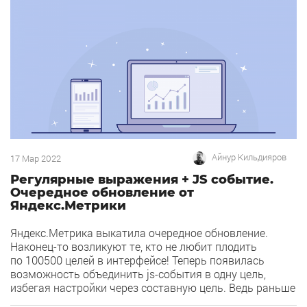
от непонимания, как устроена механика работы
отчетов и интеграция двух сервисов. […]
Айнур Кильдияров
17 Мар 2022
Регулярные выражения + JS событие.
Очередное обновление от
Яндекс.Метрики
Яндекс.Метрика выкатила очередное обновление.
Наконец-то возликуют те, кто не любит плодить
по 100500 целей в интерфейсе! Теперь появилась
возможность объединить js-события в одну цель,
избегая настройки через составную цель. Ведь раньше
приходилось задавать каждую цель через условие