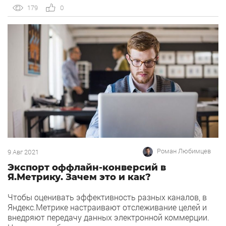
«или». Конечно, можно предварительно объединить
179
0
все события в одном теге через GTM… Но что, если
события для Метрики прописаны напрямую в коде
сайта или частично настроены […]
Роман Любимцев
9 Авг 2021
Экспорт оффлайн-конверсий в
Я.Метрику. Зачем это и как?
Чтобы оценивать эффективность разных каналов, в
Яндекс.Метрике настраивают отслеживание целей и
внедряют передачу данных электронной коммерции.