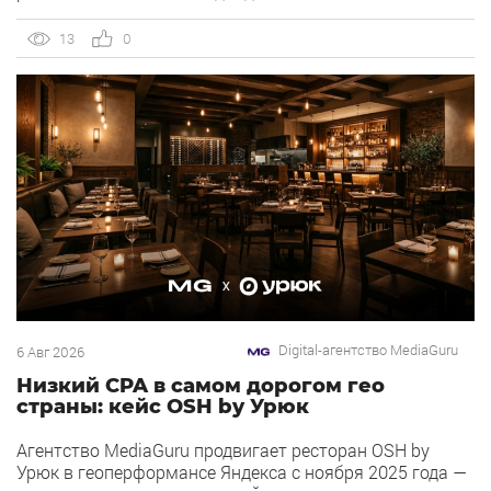
OSH by Урюк: низкий CPA в самом дорогом гео страны.
Агентство продвигает ресторан OSH by Урюк в
13
0
геоперформансе […]
Digital-агентство MediaGuru
6 Авг 2026
Низкий CPA в самом дорогом гео
страны: кейс OSH by Урюк
Агентство MediaGuru продвигает ресторан OSH by
Урюк в геоперформансе Яндекса с ноября 2025 года —