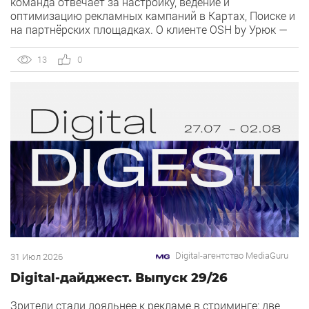
команда отвечает за настройку, ведение и
оптимизацию рекламных кампаний в Картах, Поиске и
на партнёрских площадках. О клиенте OSH by Урюк —
ресторан в Москве, открывшийся в конце 2025 года и
объединивший концепцию дубайского OSH с сетью
13
0
«Урюк». Концепт строится […]
Digital-агентство MediaGuru
31 Июл 2026
Digital-дайджест. Выпуск 29/26
Зрители стали лояльнее к рекламе в стриминге: две