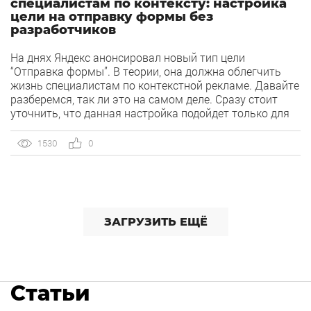
специалистам по контексту: настройка
цели на отправку формы без
разработчиков
На днях Яндекс анонсировал новый тип цели
“Отправка формы”. В теории, она должна облегчить
жизнь специалистам по контекстной рекламе. Давайте
разберемся, так ли это на самом деле. Сразу стоит
уточнить, что данная настройка подойдет только для
случаев, когда формы на сайте размечены элементом
form и некоторыми параметрами формы:
1530
0
идентификатора (id), имени (name) или пути к […]
ЗАГРУЗИТЬ ЕЩЁ
Статьи