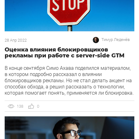
Тимур Леденёв
28 Апр 2022
Оценка влияния блокировщиков
рекламы при работе с server-side GTM
В конце сентября Симо Ахава поделился материалом,
в котором подробно рассказал о влиянии
блокировщиков рекламы. Но не стал делать акцент на
способах обхода, а решил рассказать о технологии,
которая помогает понять, применяется ли блокировка.
Веб-аналитик MediaGuru Тимур Леденёв перевел для
вас эту статью. Многим кажется, что server-side (GTM
138
0
для сервера) GTM устойчив к блокировщикам рекламы
и контента. В конце […]