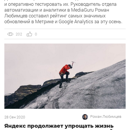
и оперативно тестировать их. Руководитель отдела
автоматизации и аналитики в MediaGuru Роман
Любимцев составил рейтинг самых значимых
обновлений в Метрике и Google Analytics за эту осень.
В материале найдете подробное описание каждой
новинки и узнаете, как с ними работать. Часто
202
0
специалистам приходится тратить время
на выполнение рутинных задач, чтобы
оптимизировать рабочие процессы в рекламных,
аналитических системах или в бизнесе. Например,
вручную выгружать данные или интегрировать […]
Роман Любимцев
28 Сен 2020
Яндекс продолжает упрощать жизнь