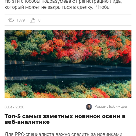
Но эти способы подразумевают регистрацию лида,
который может не закрыться в сделку. Чтобы
передать данные о совершенной сделке, можно:
использовать загрузку оффлайн-конверсий;
1879
0
передавать данные из оффлайн-магазина. Это два
потенциальных сценария, которые могут быть
применены на практике, с целью как […]
Роман Любимцев
3 Дек 2020
Топ-5 самых заметных новинок осени в
веб-аналитике
Для PPC-специалиста важно следить за новинками