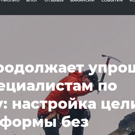
РТФОЛИО
БЛОГ
ОТЗЫВЫ
ВАКАНСИИ
СОБЫТИЯ
К
родолжает упро
ециалистам по
: настройка цел
 формы без