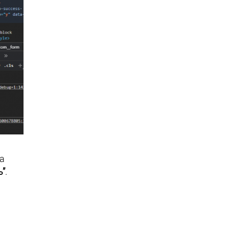
а
ь”
.