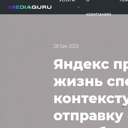
УСЛУГИ
О
ПО
КОМПАНИИ
28 Сен 2020
Яндекс п
жизнь сп
контексту
отправку