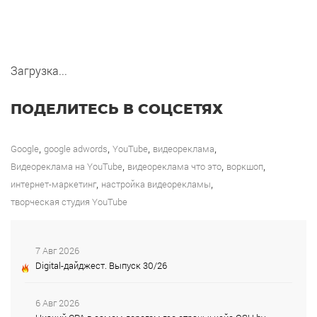
Загрузка...
ПОДЕЛИТЕСЬ В СОЦСЕТЯХ
,
,
,
,
Google
google adwords
YouTube
видеореклама
,
,
,
Видеореклама на YouTube
видеореклама что это
воркшоп
,
,
интернет-маркетинг
настройка видеорекламы
творческая студия YouTube
7 Авг 2026
Digital-дайджест. Выпуск 30/26
6 Авг 2026