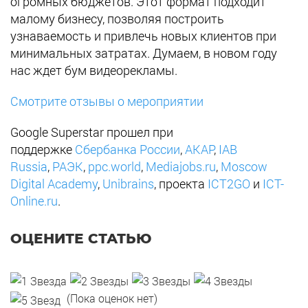
огромных бюджетов. Этот формат подходит
малому бизнесу, позволяя построить
узнаваемость и привлечь новых клиентов при
минимальных затратах. Думаем, в новом году
нас ждет бум видеорекламы.
Смотрите отзывы о мероприятии
Google Superstar прошел при
поддержке
Сбербанка России
,
АКАР
,
IAB
Russia
,
РАЭК
,
ppc.world
,
Mediajobs.ru
,
Moscow
Digital Academy
,
Unibrains
, проекта
ICT2GO
и
ICT-
Online.ru
.
ОЦЕНИТЕ СТАТЬЮ
(Пока оценок нет)