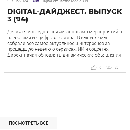
26 Янв 2024
Digital-агентство MediaGuru
DIGITAL-ДАЙДЖЕСТ. ВЫПУСК
3 (94)
Делимся исследованиями, анонсами мероприятий и
новостями из цифрового мира. В выпуске мы
собрали все самое актуальное и интересное за
прошедшую неделю о сервисах, ИИ и соцсетях.
Директ начал обновлять динамические объявления
по сайту, VK вводит систему страйков для
сообществ, а россияне назвали наиболее
0
52
популярные направления для путешествий весной —
об этом и не только в […]
ПОСМОТРЕТЬ ВСЕ