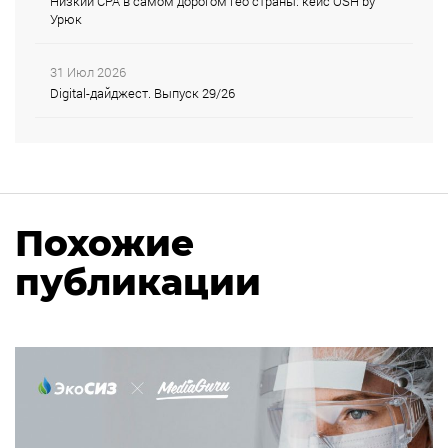
Низкий CPA в самом дорогом гео страны: кейс OSH by
Урюк
31 Июл 2026
Digital-дайджест. Выпуск 29/26
Похожие
публикации