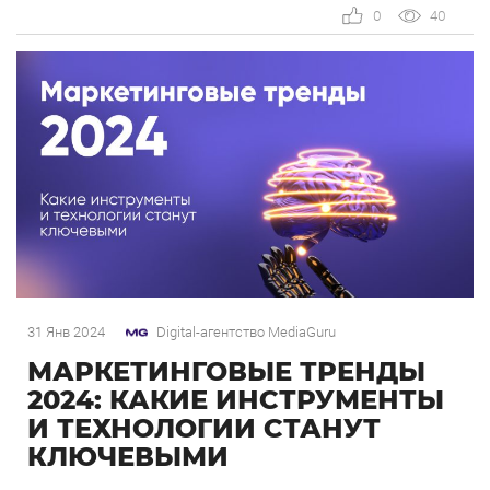
заказов в интернет-магазине eco-siz.ru, при этом
0
40
основные усилия должны быть направлены на
привлечение оптовиков. От розницы клиент также
не отказывается, поскольку […]
31 Янв 2024
Digital-агентство MediaGuru
МАРКЕТИНГОВЫЕ ТРЕНДЫ
2024: КАКИЕ ИНСТРУМЕНТЫ
И ТЕХНОЛОГИИ СТАНУТ
КЛЮЧЕВЫМИ