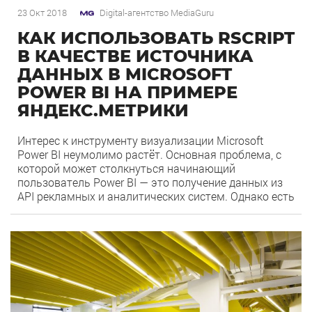
23 Окт 2018
Digital-агентство MediaGuru
КАК ИСПОЛЬЗОВАТЬ RSCRIPT
В КАЧЕСТВЕ ИСТОЧНИКА
ДАННЫХ В MICROSOFT
POWER BI НА ПРИМЕРЕ
ЯНДЕКС.МЕТРИКИ
Интерес к инструменту визуализации Microsoft
Power BI неумолимо растёт. Основная проблема, с
которой может столкнуться начинающий
пользователь Power BI — это получение данных из
API рекламных и аналитических систем. Однако есть
решение — использовать в качестве коннектора
язык R и готовые пакеты (расширения), которые
54
5511
позволяют подключиться к необходимым
источникам. Месяц назад Алексей Селезнёв (я бы
[…]