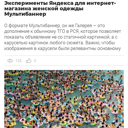
Эксперименты Яндекса для интернет-
магазина женской одежды
Мультибаннер
О формате Мультибаннер, он же Галерея – это
дополнение к обычному ТГО в РСЯ, которое позволяет
показать объявление не со статичной картинкой, а с
каруселью картинок любого сюжета. Важно, чтобы
изображения в карусели были релевантны основному
изображению ТГО и тому товару, который
продвигается в рамках конкретной группы.
123
0
Мультибаннер представляет собой один баннер,
внутри которого может […]