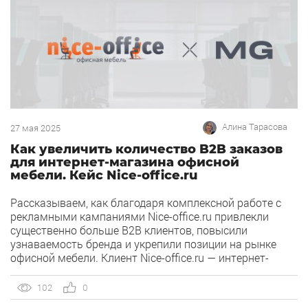
Алина Тарасова
27 мая 2025
Как увеличить количество B2B заказов
для интернет-магазина офисной
мебели. Кейс Nice-office.ru
Рассказываем, как благодаря комплексной работе с
рекламными кампаниями Nice-office.ru привлекли
существенно больше B2B клиентов, повысили
узнаваемость бренда и укрепили позиции на рынке
офисной мебели. Клиент Nice-office.ru — интернет-
магазин качественной офисной мебели с доставкой во
все регионы России. С 2016 года компания Nice-office
102
0
занимается поставкой офисной мебели «под ключ» для