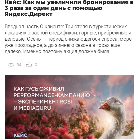
Кейс: Как мы увеличили бронирования в
3 раза за один день с помощью
Яндекс.Директ
Вводная часть О клиенте: Три отеля в туристических
локациях с разной спецификой: горные, прибрежные и
деловые. Осень — период снижающегося спроса: море
уже прохладное, а до зимнего сезона в горах еще
далеко. Именно поэтому акция должна была
компенсировать падение интереса к бронированиям.
Задача: Запустить кампанию на ограниченное
34
0
спецпредложение — скидка 30% на бронирования
только 27 […]