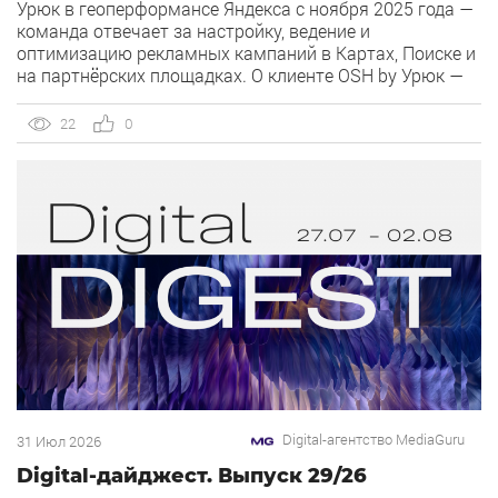
Урюк в геоперформансе Яндекса с ноября 2025 года —
команда отвечает за настройку, ведение и
оптимизацию рекламных кампаний в Картах, Поиске и
на партнёрских площадках. О клиенте OSH by Урюк —
ресторан в Москве, открывшийся в конце 2025 года и
объединивший концепцию дубайского OSH с сетью
22
0
«Урюк». Концепт строится […]
Digital-агентство MediaGuru
31 Июл 2026
Digital-дайджест. Выпуск 29/26