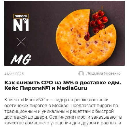
создания уюта и повышения производительности
труда […]
Людмила Яковенко
4 Мар 2025
Как снизить СРО на 35% в доставке еды.
Кейс Пироги№1 и MediaGuru
Клиент «Пироги№1» — лидер на рынке доставки
осетинских пирогов в Москве. Предлагает пироги по
традиционным и уникальным рецептам с быстрой
доставкой до двери. Осетинские пироги заказывают в
качестве домашнего угощения для друзей и родных, а
также коллег в офисе. Основная целевая аудитория —