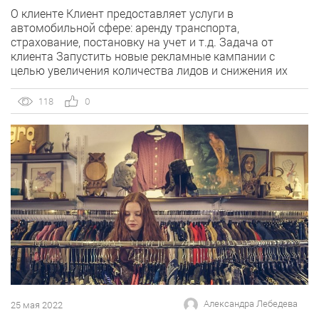
О клиенте Клиент предоставляет услуги в
автомобильной сфере: аренду транспорта,
страхование, постановку на учет и т.д. Задача от
клиента Запустить новые рекламные кампании с
целью увеличения количества лидов и снижения их
стоимости. Цели проекта Тестирование типичных для
e-commerce (а не B2B услуг) инструментов
118
0
Яндекс.Директа. Увеличение числа конверсий с
помощью смарт-баннеров и товарных кампаний на
основе […]
Александра Лебедева
25 мая 2022