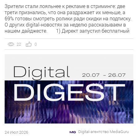
Зрители стали лояльнее к рекламе в стриминге: две
трети признались, что она раздражает их меньше, а
69% готовы смотреть ролики ради скидки на подписку.
О других digital-новостях за неделю рассказываем в
нашем дайджесте. 1) Директ запустил бесплатный
динамический коллтрекинг. В Директе появился
встроенный динамический коллтрекинг — без доплат и
22
0
интеграций со сторонними сервисами. […]
Digital-агентство MediaGuru
24 Июл 2026