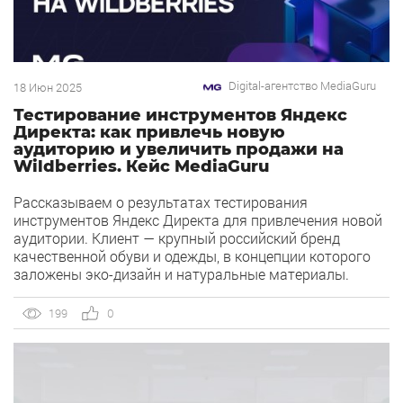
Digital-агентство MediaGuru
18 Июн 2025
Тестирование инструментов Яндекс
Директа: как привлечь новую
аудиторию и увеличить продажи на
Wildberries. Кейс MediaGuru
Рассказываем о результатах тестирования
инструментов Яндекс Директа для привлечения новой
аудитории. Клиент — крупный российский бренд
качественной обуви и одежды, в концепции которого
заложены эко-дизайн и натуральные материалы.
Нашей целью было увеличение продаж на Wildberries
(WB) за счет расширения охвата целевой аудитории с
199
0
помощью Яндекс Директ. Период работы — февраль-
июнь 2024 года. С какими проблемами […]