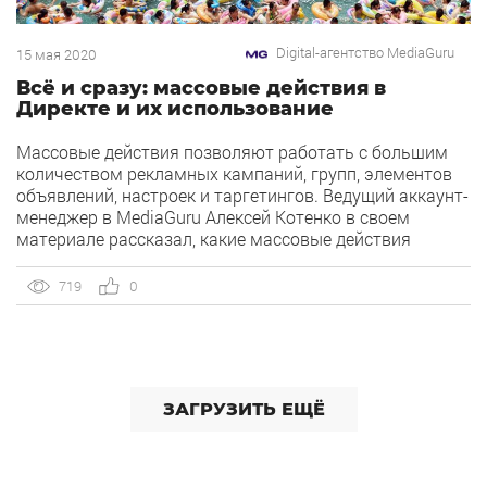
Digital-агентство MediaGuru
15 мая 2020
Всё и сразу: массовые действия в
Директе и их использование
Массовые действия позволяют работать с большим
количеством рекламных кампаний, групп, элементов
объявлений, настроек и таргетингов. Ведущий аккаунт-
менеджер в MediaGuru Алексей Котенко в своем
материале рассказал, какие массовые действия
доступны в Яндекс.Директе и как их можно применять.
Для работы с большим количеством рекламных
719
0
кампаний, групп, элементов объявлений, настроек
и таргетингов, в Яндекс.Директе предусмотрены
инструменты массового управления (действия) или
массового изменения (редактирование). Например,
вы решили провести акцию, для которой необходимо
ЗАГРУЗИТЬ ЕЩЁ
[…]