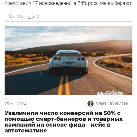
представил 17 нововведений, а 74% россиян выбирают
смартфоны на Android — об этом и не только в новом
выпуске. 1) В РСЯ добавили комбинированный
105
0
формат объявлений. Яндекс представил […]
Ольга Михайлова
25 Апр 2024
Увеличили число конверсий на 50% с
помощью смарт-баннеров и товарных
кампаний на основе фида – кейс в
автотематике