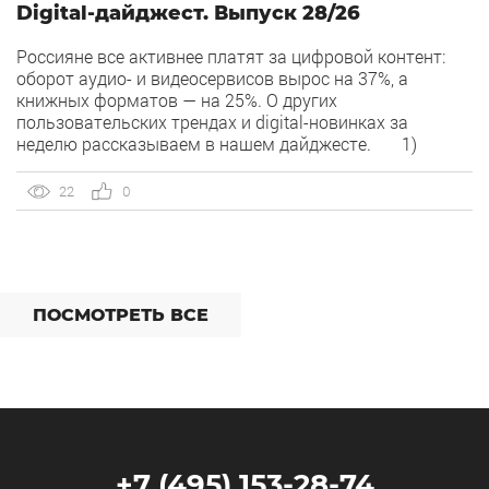
Digital-дайджест. Выпуск 28/26
Россияне все активнее платят за цифровой контент:
оборот аудио- и видеосервисов вырос на 37%, а
книжных форматов — на 25%. О других
пользовательских трендах и digital-новинках за
неделю рассказываем в нашем дайджесте. 1)
Overlay — новый рекламный формат в Рекламной сети
Яндекса. Рекламная сеть Яндекса запускает формат
22
0
Overlay, который показывает рекламу поверх контента,
[…]
ПОСМОТРЕТЬ ВСЕ
+7 (495) 153-28-74