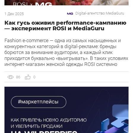
Digital-агентство MediaGuru
1 Дек 2025
Как гусь оживил performance-кампанию
— эксперимент ROSI и MediaGuru
Fashion e-commerce — одна из самых насыщенных и
конкурентных категорий в digital-рекламе: бренды
борются за внимание аудитории, а каждый клик
приходится буквально «выигрывать». В таких условиях
интернет-магазин женской одежды ROSI системно
использует Яндекс.Директ как главный performance-
канал для привлечения покупателей и поддержания
86
0
устойчивых продаж. Реклама работала стабильно: CPC
и CTR был на уровне рынка. Однако команда […]