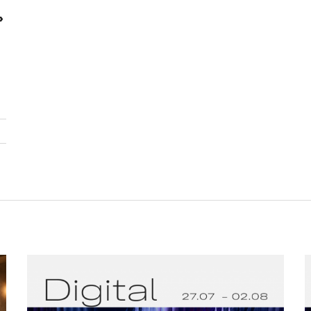
»
и
о
ет