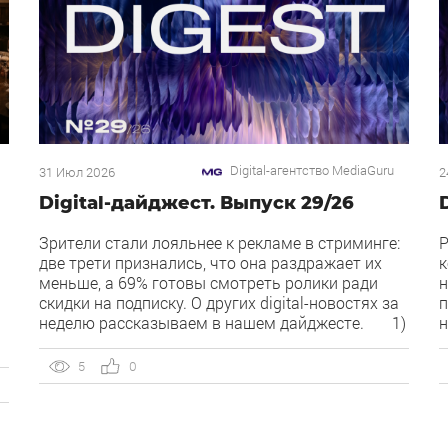
Digital-агентство MediaGuru
31 Июл 2026
2
Digital-дайджест. Выпуск 29/26
Зрители стали лояльнее к рекламе в стриминге:
Р
две трети признались, что она раздражает их
к
меньше, а 69% готовы смотреть ролики ради
н
скидки на подписку. О других digital-новостях за
п
неделю рассказываем в нашем дайджесте. 1)
н
Директ запустил бесплатный динамический
O
коллтрекинг. В Директе появился встроенный
Р
5
0
й
динамический коллтрекинг — без доплат и
Я
интеграций со сторонними сервисами. […]
п