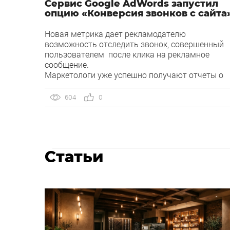
Сервис Google AdWords запустил
опцию «Конверсия звонков с сайта
Новая метрика дает рекламодателю
возможность отследить звонок, совершенный
пользователем после клика на рекламное
сообщение.
Маркетологи уже успешно получают отчеты о
звонках с мобильных страниц в таких странах,
как Австралия, Великобритания, Германия,
604
0
Испания, США и Франция.
Для запуска функции не придется заводить
специальный номер от Google. Достаточно
начать использовать существующий номер ил
же кнопку «звонить» на мобильной целевой
Статьи
странице. Конверсия отслеживается, как тольк
пользователь набирает номер или осуществля
клик на него с телефона.