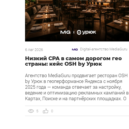
Digital-агентство MediaGuru
6 Авг 2026
Низкий CPA в самом дорогом гео
страны: кейс OSH by Урюк
Агентство MediaGuru продвигает ресторан OSH
by Урюк в геоперформансе Яндекса с ноября
2025 года — команда отвечает за настройку,
ведение и оптимизацию рекламных кампаний в
Картах, Поиске и на партнёрских площадках. О
клиенте OSH by Урюк — ресторан в Москве,
открывшийся в конце 2025 года и объединивши
5
0
концепцию дубайского OSH с сетью «Урюк».
Концепт строится […]