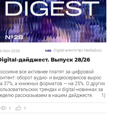
Digital-агентство MediaGuru
4 Июл 2026
Digital-дайджест. Выпуск 28/26
оссияне все активнее платят за цифровой
онтент: оборот аудио- и видеосервисов вырос
а 37%, а книжных форматов — на 25%. О других
ользовательских трендах и digital-новинках за
еделю рассказываем в нашем дайджесте. 1)
verlay — новый рекламный формат в
екламной сети Яндекса. Рекламная сеть
5
0
ндекса запускает формат Overlay, который
оказывает рекламу поверх контента, […]