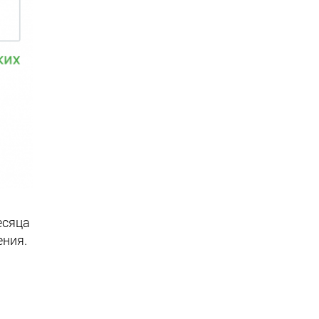
есяца
ения.