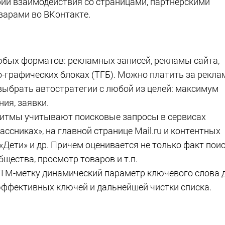
ии взаимодействия со страницами, партнерскими
варами во ВКонтакте.
юбых форматов: рекламных записей, рекламы сайта,
о-графических блоках (ТГБ). Можно платить за рекла
выбрать автостратегии с любой из целей: максимум
ния, заявки.
ритмы учитывают поисковые запросы в сервисах
ассниках», на главной странице Mail.ru и контентных
 «Дети» и др. Причем оценивается не только факт поис
бщества, просмотр товаров и т.п.
TM-метку динамический параметр ключевого слова 
эффективных ключей и дальнейшей чистки списка.