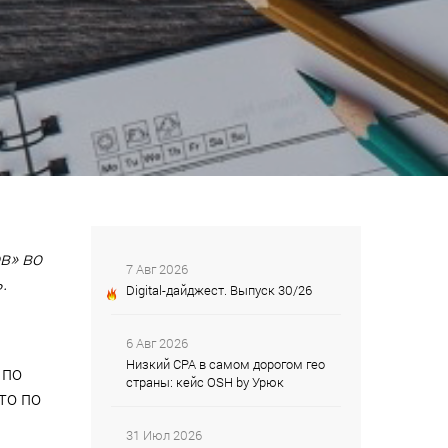
в» во
7 Авг 2026
.
Digital-дайджест. Выпуск 30/26
6 Авг 2026
Низкий CPA в самом дорогом гео
 по
страны: кейс OSH by Урюк
то по
31 Июл 2026