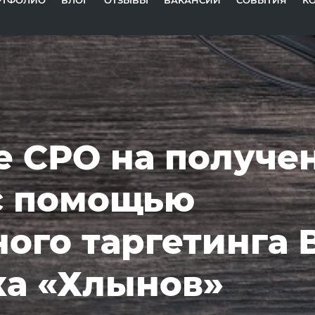
РТФОЛИО
БЛОГ
ОТЗЫВЫ
ВАКАНСИИ
СОБЫТИЯ
К
 СРО на получе
с помощью
ого таргетинга 
ка «Хлынов»