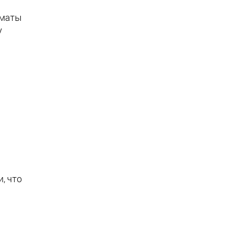
рматы
у
, что