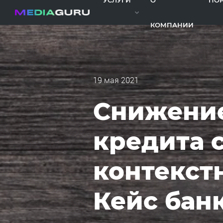
УСЛУГИ
О
ПО
КОМПАНИИ
19 мая 2021
Cнижение
кредита 
контекстн
Кейс бан