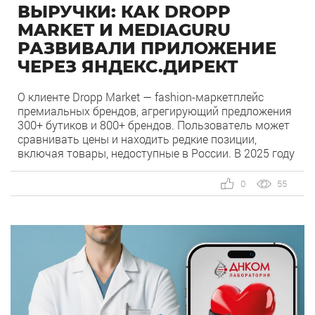
ВЫРУЧКИ: КАК DROPP
MARKET И MEDIAGURU
РАЗВИВАЛИ ПРИЛОЖЕНИЕ
ЧЕРЕЗ ЯНДЕКС.ДИРЕКТ
О клиенте Dropp Market — fashion-маркетплейс
премиальных брендов, агрегирующий предложения
300+ бутиков и 800+ брендов. Пользователь может
сравнивать цены и находить редкие позиции,
включая товары, недоступные в России. В 2025 году
fashion-ecommerce продолжает смещаться в
сторону мобильного потребления: пользователи
0
55
чаще покупают в приложениях за счёт скорости,
персонализации и удобства повторных покупок.
Команда Dropp Market приняла […]