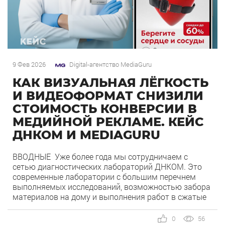
9 Фев 2026
Digital-агентство MediaGuru
КАК ВИЗУАЛЬНАЯ ЛЁГКОСТЬ
И ВИДЕОФОРМАТ СНИЗИЛИ
СТОИМОСТЬ КОНВЕРСИИ В
МЕДИЙНОЙ РЕКЛАМЕ. КЕЙС
ДНКОМ И MEDIAGURU
ВВОДНЫЕ Уже более года мы сотрудничаем с
сетью диагностических лабораторий ДНКОМ. Это
современные лаборатории с большим перечнем
выполняемых исследований, возможностью забора
материалов на дому и выполнения работ в сжатые
сроки. Сеть представлена в крупных городах России
и продолжает развивать офисную сеть. Наш
0
56