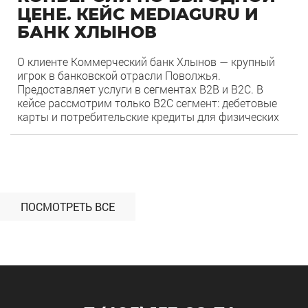
ЦЕНЕ. КЕЙС MEDIAGURU И
БАНК ХЛЫНОВ
О клиенте Коммерческий банк Хлынов — крупный
игрок в банковской отрасли Поволжья.
Предоставляет услуги в сегментах B2B и B2C. В
кейсе рассмотрим только B2С сегмент: дебетовые
карты и потребительские кредиты для физических
лиц. Цель: Увеличить число конверсий с помощью
товарного формата Яндекс Директа для банковской
0
40
сферы. Задачи: Адаптировать товарный формат
рекламы под сегмент B2C для […]
ПОСМОТРЕТЬ ВСЕ