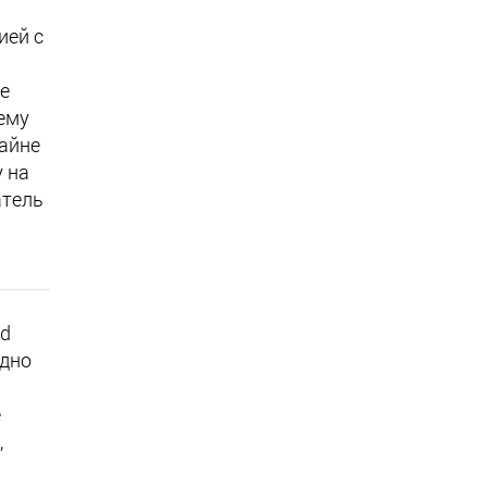
ией с
ре
ему
райне
 на
атель
ed
одно
е
,