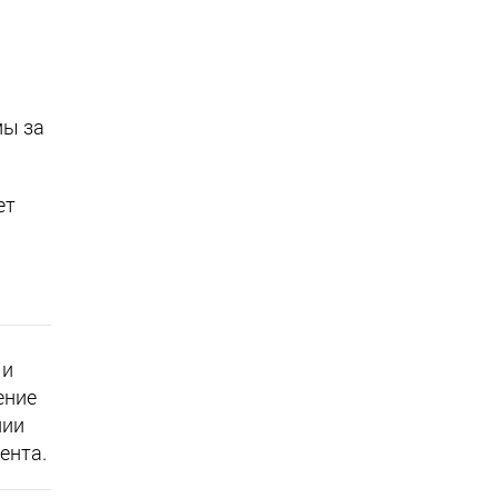
мы за
ет
 и
ение
нии
ента.