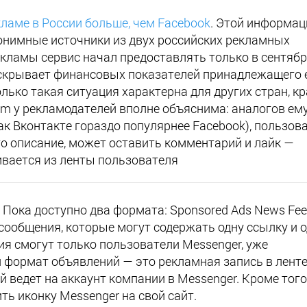
кламе в России больше, чем Facebook
. Этой информац
онимные источники из двух российских рекламных
екламы сервис начал предоставлять только в сентяб
аскрывает финансовых показателей принадлежащего 
олько такая ситуация характерна для других стран, к
am у рекламодателей вполне объяснима: аналогов ему
ак Вконтакте гораздо популярнее Facebook), пользов
го описание, может оставить комментарий и лайк —
вается из ленты пользователя
. Пока доступно два формата: Sponsored Ads News Fe
сообщения, которые могут содержать одну ссылку и 
ия смогут только пользователи Messenger, уже
 формат объявлений — это рекламная запись в лент
й ведет на аккаунт компании в Messenger. Кроме того
ь иконку Messenger на свой сайт.