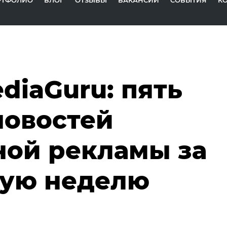
РТФОЛИО
БЛОГ
ОТЗЫВЫ
ВАКАНСИИ
СОБЫТИЯ
К
diaGuru: пять
новостей
ной рекламы за
ую неделю