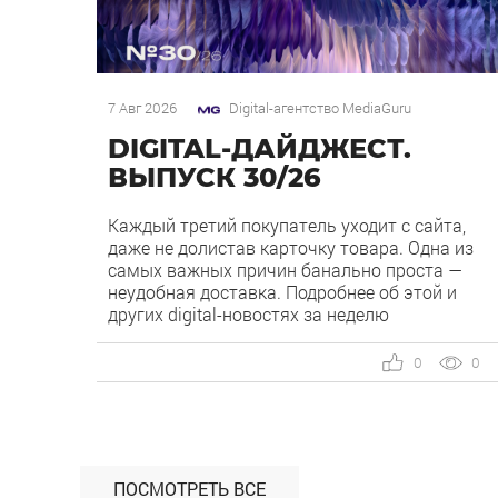
7 Авг 2026
Digital-агентство MediaGuru
DIGITAL-ДАЙДЖЕСТ.
ВЫПУСК 30/26
Каждый третий покупатель уходит с сайта,
даже не долистав карточку товара. Одна из
самых важных причин банально проста —
неудобная доставка. Подробнее об этой и
других digital-новостях за неделю
рассказываем в нашем дайджесте 👇 Кейс
MediaGuru и OSH by Урюк: низкий CPA в самом
0
0
дорогом гео страны. Агентство продвигает
ресторан OSH by Урюк в геоперформансе […]
ПОСМОТРЕТЬ ВСЕ