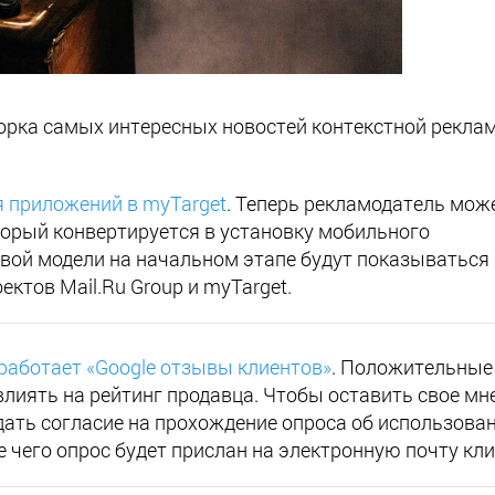
орка самых интересных новостей контекстной рекла
 приложений в myTarget
. Теперь рекламодатель мож
торый конвертируется в установку мобильного
вой модели на начальном этапе будут показываться
ктов Mail.Ru Group и myTarget.
 работает «Google отзывы клиентов»
. Положительные
лиять на рейтинг продавца. Чтобы оставить свое мн
дать согласие на прохождение опроса об использова
ле чего опрос будет прислан на электронную почту кли