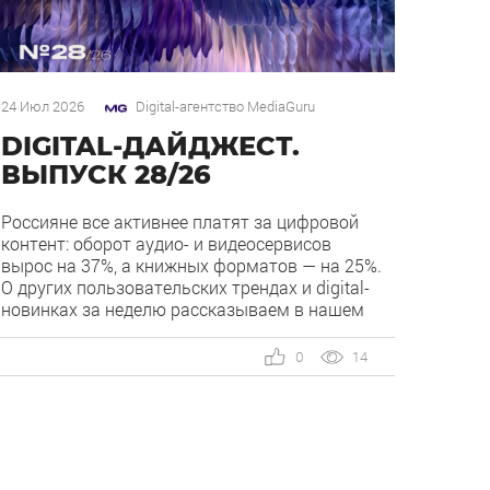
24 Июл 2026
Digital-агентство MediaGuru
DIGITAL-ДАЙДЖЕСТ.
ВЫПУСК 28/26
Россияне все активнее платят за цифровой
контент: оборот аудио- и видеосервисов
вырос на 37%, а книжных форматов — на 25%.
О других пользовательских трендах и digital-
новинках за неделю рассказываем в нашем
дайджесте. 1) Overlay — новый рекламный
формат в Рекламной сети Яндекса.
0
14
Рекламная сеть Яндекса запускает формат
Overlay, который показывает рекламу поверх
контента, […]