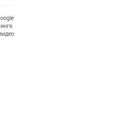
Google
инге.
видео