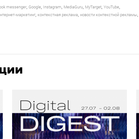
,
,
,
,
,
,
ook messenger
Google
Instagram
MediaGuru
MyTarget
YouTube
,
,
,
нтернет-маркетинг
контекстная реклама
новости контекстной рекламы
ации