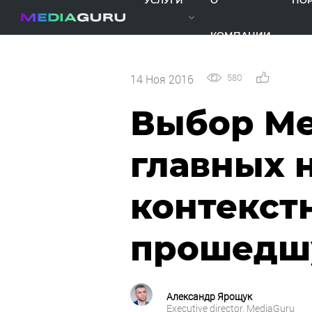
УСЛУГИ
О
ПО
КОМПАНИИ
580
0
14 Ноя 2016
Выбор Me
главных 
контекст
прошедш
Александр Ярощук
Executive director, MediaGuru