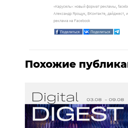
,
«Карусель»: новый формат рекламы
faceb
,
,
,
Александр Ярощук
ВКонтакте
дайджест
и
реклама на Facebook
Поделиться
Поделиться
Похожие публик