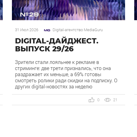
31 Июл 2026
Digital-агентство MediaGuru
DIGITAL-ДАЙДЖЕСТ.
ВЫПУСК 29/26
Зрители стали лояльнее к рекламе в
стриминге: две трети признались, что она
раздражает их меньше, а 69% готовы
смотреть ролики ради скидки на подписку. О
других digital-новостях за неделю
рассказываем в нашем дайджесте. 1)
Директ запустил бесплатный динамический
0
21
коллтрекинг. В Директе появился встроенный
динамический коллтрекинг — без доплат и
интеграций со сторонними сервисами. […]