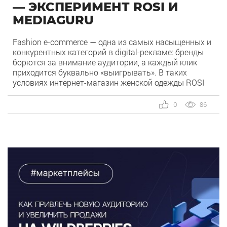
— ЭКСПЕРИМЕНТ ROSI И
MEDIAGURU
Fashion e-commerce — одна из самых насыщенных и
конкурентных категорий в digital-рекламе: бренды
борются за внимание аудитории, а каждый клик
приходится буквально «выигрывать». В таких
условиях интернет-магазин женской одежды ROSI
системно использует Яндекс.Директ как главный
performance-канал для привлечения покупателей и
0
86
поддержания устойчивых продаж. Реклама
работала стабильно: CPC и CTR был на уровне
рынка. Однако команда […]