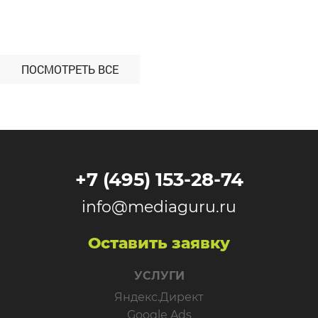
на Wildberries (WB) за счет расширения охвата
0
199
целевой аудитории с помощью Яндекс Директ.
Период работы — февраль-июнь 2024 года. С
какими проблемами […]
ПОСМОТРЕТЬ ВСЕ
+7 (495) 153-28-74
info@mediaguru.ru
Оставить заявку
УСЛУГИ
Яндекс.Директ
Google Ads