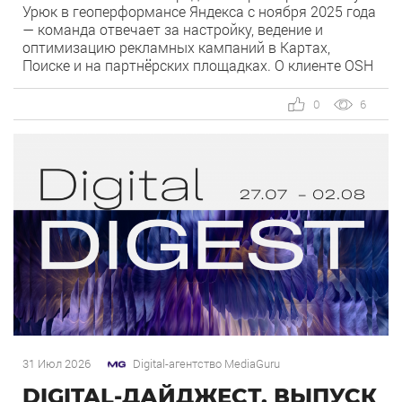
Урюк в геоперформансе Яндекса с ноября 2025 года
— команда отвечает за настройку, ведение и
оптимизацию рекламных кампаний в Картах,
Поиске и на партнёрских площадках. О клиенте OSH
by Урюк — ресторан в Москве, открывшийся в конце
2025 года и объединивший концепцию дубайского
0
6
OSH с сетью «Урюк». Концепт строится […]
31 Июл 2026
Digital-агентство MediaGuru
DIGITAL-ДАЙДЖЕСТ. ВЫПУСК