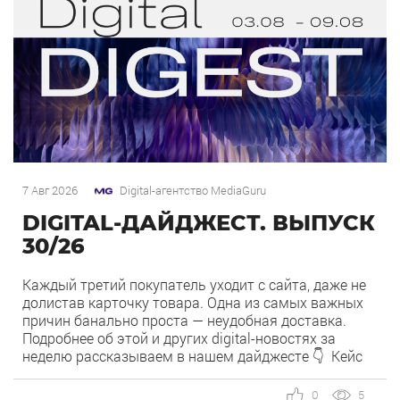
7 Авг 2026
Digital-агентство MediaGuru
DIGITAL-ДАЙДЖЕСТ. ВЫПУСК
30/26
Каждый третий покупатель уходит с сайта, даже не
долистав карточку товара. Одна из самых важных
причин банально проста — неудобная доставка.
Подробнее об этой и других digital-новостях за
неделю рассказываем в нашем дайджесте 👇 Кейс
MediaGuru и OSH by Урюк: низкий CPA в самом
дорогом гео страны. Агентство продвигает ресторан
0
5