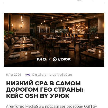
OSH by Урюк в геоперформансе […]
6 Авг 2026
Digital-агентство MediaGuru
НИЗКИЙ CPA В САМОМ
ДОРОГОМ ГЕО СТРАНЫ:
КЕЙС OSH BY УРЮК
Агентство MediaGuru продвигает ресторан OSH by