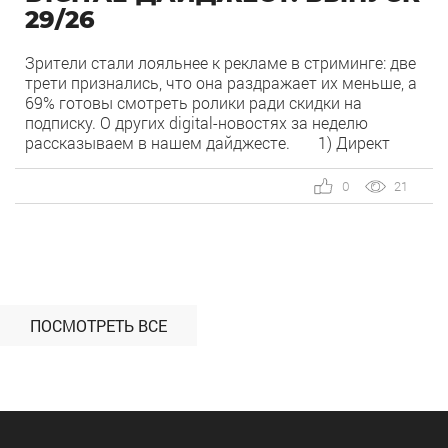
29/26
Зрители стали лояльнее к рекламе в стриминге: две
трети признались, что она раздражает их меньше, а
69% готовы смотреть ролики ради скидки на
подписку. О других digital-новостях за неделю
рассказываем в нашем дайджесте. 1) Директ
запустил бесплатный динамический коллтрекинг. В
Директе появился встроенный динамический
0
21
коллтрекинг — без доплат и интеграций со
сторонними сервисами. […]
ПОСМОТРЕТЬ ВСЕ