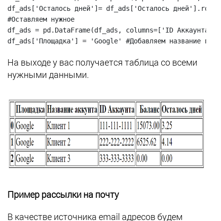
df_ads['Осталось дней']= df_ads['Осталось дней'].round
#Оставляем нужное

df_ads = pd.DataFrame(df_ads, columns=['ID Аккаунта', 
На выходе у вас получается таблица со всеми
нужными данными.
Пример рассылки на почту
В качестве источника email адресов будем