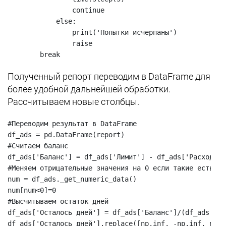
                continue

            else:

                print('Попытки исчерпаны')

                raise

        break
Полученный репорт переводим в DataFrame для
более удобной дальнейшей обработки.
Рассчитываем новые столбцы.
#Переводим результат в DataFrame

df_ads = pd.DataFrame(report)

#Считаем баланс

df_ads['Баланс'] = df_ads['Лимит'] - df_ads['Расход Бал
#Меняем отрицательные значения на 0 если такие есть

num = df_ads._get_numeric_data()

num[num<0]=0

#Высчитываем остаток дней

df_ads['Осталось дней'] = df_ads['Баланс']/(df_ads['Ра
df_ads['Осталось дней'].replace([np.inf, -np.inf, np.n