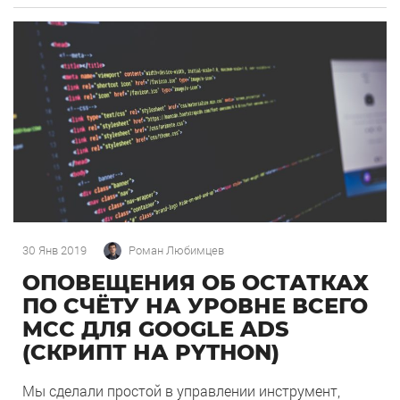
данных. Для работы с информацией в digital-мире
есть целый ряд инструментов, но преимущество —
в руках интернет-маркетологов и веб-аналитиков,
которые умеют работать с данными напрямую,
используя тот или иной язык […]
30 Янв 2019
Роман Любимцев
ОПОВЕЩЕНИЯ ОБ ОСТАТКАХ
ПО СЧЁТУ НА УРОВНЕ ВСЕГО
MCC ДЛЯ GOOGLE ADS
(СКРИПТ НА PYTHON)
Мы сделали простой в управлении инструмент,