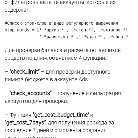
отфильтровывать те аккаунты, которые их
содержат.
#Список стоп-слов в виде регулярного выражения

stop_words = ['.*архив.*','.*стоп.*','.*останов.*','.*
              '.*размещает.*','.*удал.*','.*сбер.*','.
Для проверки баланса и расчета оставшихся
средств по дням, объявляем 4 функции:
–
“check_limit”
– для проверки доступного
лимита бюджета в аккаунте Ads.
–
‘’check_accounts’’
– получение и фильтрация
аккаунтов для проверки.
– Функция
“get_cost_budget_time”
и
“get_cost_7days”
, для получения расхода за
последние 7 дней и с момента создания
активного бюджета.