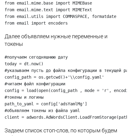
from email.mime.base import MIMEBase

from email.mime.text import MIMEText

from email.utils import COMMASPACE, formatdate

from email import encoders
Далее объявляем нужные переменные и
токены
#получаем сегодняшнюю дату

today = dt.now()

#указываем пусть до файла конфигурации в текущей рабоч
config_path = os.getcwd()+'\\config.yaml' 

#читаем файл конфигурации

config = load(open(config_path , mode = 'r', encoding 
#токены и логины

path_to_yaml = config['adsYamlMg']

#объявляем токены из файла yaml

client = adwords.AdWordsClient.LoadFromStorage(path_to
Задаем список стоп-слов, по которым будем