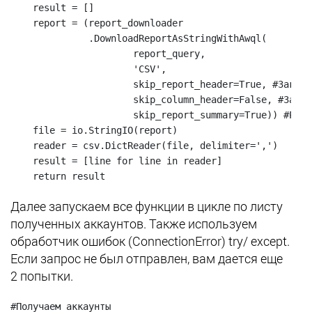
    result = []

    report = (report_downloader

              .DownloadReportAsStringWithAwql(

                      report_query,

                      'CSV',

                      skip_report_header=True, #Заголо
                      skip_column_header=False, #Загол
                      skip_report_summary=True)) #Резу
    file = io.StringIO(report)

    reader = csv.DictReader(file, delimiter=',')

    result = [line for line in reader]

    return result
Далее запускаем все функции в цикле по листу
полученных аккаунтов.
Также используем
обработчик ошибок (ConnectionError) try/ except.
Если запрос не был отправлен, вам дается еще
2 попытки.
#Получаем аккаунты
