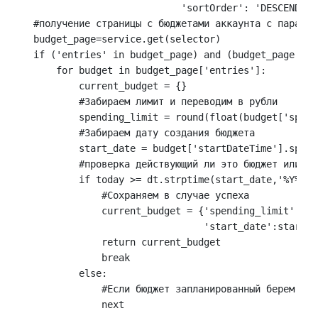
                              'sortOrder': 'DESCENDING
    #получение страницы с бюджетами аккаунта с парамет
    budget_page=service.get(selector)

    if ('entries' in budget_page) and (budget_page['en
        for budget in budget_page['entries']:

            current_budget = {}

            #Забираем лимит и переводим в рубли

            spending_limit = round(float(budget['spend
            #Забираем дату создания бюджета

            start_date = budget['startDateTime'].split
            #проверка действующий ли это бюджет или за
            if today >= dt.strptime(start_date,'%Y%m%d'
                #Сохраняем в случае успеха

                current_budget = {'spending_limit':spe
                                  'start_date':start_da
                return current_budget

                break

            else:

                #Если бюджет запланированный берем сле
                next