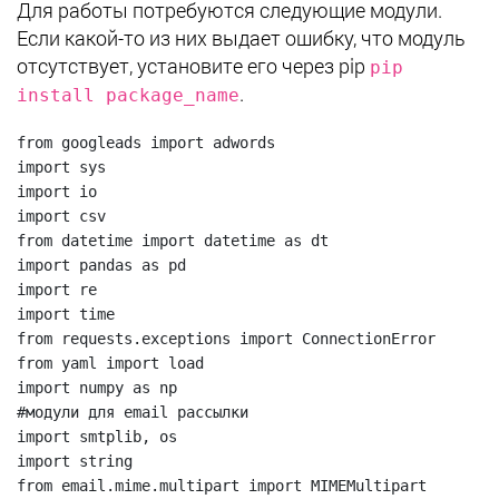
Для работы потребуются следующие модули.
Если какой-то из них выдает ошибку, что модуль
отсутствует, установите его через pip
pip
.
install package_name
from googleads import adwords

import sys

import io

import csv

from datetime import datetime as dt

import pandas as pd

import re

import time

from requests.exceptions import ConnectionError

from yaml import load

import numpy as np

#модули для email рассылки

import smtplib, os

import string

from email.mime.multipart import MIMEMultipart
