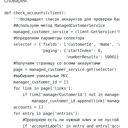
словарей.
def check_accounts(client):

    '''Возвращает список аккаунтов для проверки баланс
    #Используем метод ManagedCustomerService

    managed_customer_service = client.GetService('Mana
    #Определяем параметры селектора

    selector = {'fields': ['CustomerId', 'Name', 'Acco
                'paging': {'startIndex': 0,

                           'numberResults': 5000}} #Бе
    #Получаем страницу со всеми аккаунтами            
    page = managed_customer_service.get(selector)

    #выбираем уникальные MCC

    manager_customer_id = []

    for link in page['links']:

        if link['managerCustomerId'] not in manager_cu
            manager_customer_id.append(link['managerCu
    accounts = []      

    for entry in page['entries']:

        #Проверяем есть ли нужный ключ и не пустой ли 
        if 'accountLabels' in entry and entry['account