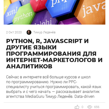
2 Окт 2020
Тимур Леденёв
PYTHON, R, JAVASCRIPT И
ДРУГИЕ ЯЗЫКИ
ПРОГРАММИРОВАНИЯ ДЛЯ
ИНТЕРНЕТ-МАРКЕТОЛОГОВ И
АНАЛИТИКОВ
Сейчас в интернете всё больше курсов и школ
по программированию. Нужно ли PPC-
специалисту учиться программировать, какой язык
выбрать и с чего начать — рассказывает аналитик
агентства MediaGuru Тимур Леденёв. Data-driven
маркетинг становится все актуальнее, поэтому
растет спрос на аналитику больших массивов
0
656