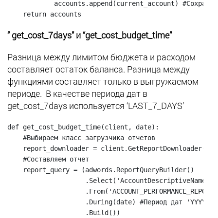
            accounts.append(current_account) #Сохраняе
    return accounts
‘’ get_cost_7days’’ и “get_cost_budget_time”
Разница между лимитом бюджета и расходом
составляет остаток баланса. Разница между
функциями составляет только в выгружаемом
периоде. В качестве периода дат в
get_cost_7days используется ‘LAST_7_DAYS’
def get_cost_budget_time(client, date):

    #Выбираем класс загрузчика отчетов

    report_downloader = client.GetReportDownloader(ver
    #Составляем отчет

    report_query = (adwords.ReportQueryBuilder()

                    .Select('AccountDescriptiveName', 
                    .From('ACCOUNT_PERFORMANCE_REPORT'
                    .During(date) #Период дат 'YYYY-MM
                    .Build())
