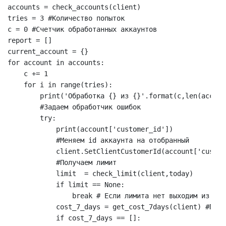
accounts = check_accounts(client)

tries = 3 #Количество попыток

c = 0 #Счетчик обработанных аккаунтов

report = []

current_account = {}

for account in accounts:

    c += 1

    for i in range(tries):

        print('Обработка {} из {}'.format(c,len(account
        #Задаем обработчик ошибок

        try:

            print(account['customer_id'])

            #Меняем id аккаунта на отобранный

            client.SetClientCustomerId(account['custom
            #Получаем лимит

            limit  = check_limit(client,today)

            if limit == None:

                break # Если лимита нет выходим из цикл
            cost_7_days = get_cost_7days(client) #Полу
            if cost_7_days == []:
