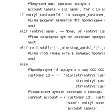
            #Получаем лист ярлыков аккаунта

            account_labels = [x['name'] for x in entry
        if entry['customerId'] in manager_customer_id:

            #Если аккаунт является MCC пропускаем его

            next

        elif (entry['name'] == None) or (entry['custom
            #Если возращено пустое значение пропускаем 
            next

        elif re.findall('|'.join(stop_words),"|".join(
            #Если стоп слова есть в ярлыках пропускаем
            next

        else:

            #Преобразуем id аккаунта в вид XXX-XXX-XXXX
            customer_id = '-'.join([str(entry['custome
                                    str(entry['custome
                                    str(entry['custome
            #Записываем нужные значения в словарь

            current_account = {'customer_id': customer_
                               'name': entry['name'],

                               'account_labels': '|'.j