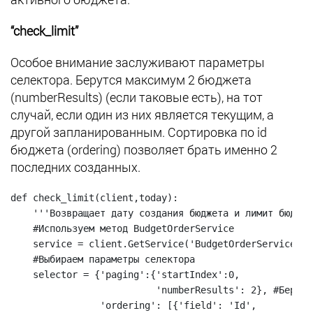
“check_limit”
Особое внимание заслуживают параметры
селектора. Берутся максимум 2 бюджета
(numberResults) (если таковые есть), на тот
случай, если один из них является текущим, а
другой запланированным. Сортировка по id
бюджета (ordering) позволяет брать именно 2
последних созданных.
def check_limit(client,today):

    '''Возвращает дату создания бюджета и лимит бюджет
    #Используем метод BudgetOrderService

    service = client.GetService('BudgetOrderService', 
    #Выбираем параметры селектора

    selector = {'paging':{'startIndex':0,

                          'numberResults': 2}, #Берем 
                'ordering': [{'field': 'Id',
