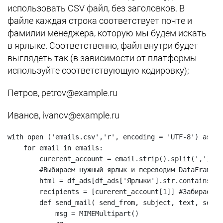
использовать CSV файл, без заголовков. В
файле каждая строка соответствует почте и
фамилии менеджера, которую мы будем искать
в ярлыке. Соответственно, файл внутри будет
выглядеть так (в зависимости от платформы
используйте соответствующую кодировку);
Петров, petrov@example.ru
Иванов, ivanov@example.ru
with open ('emails.csv','r', encoding = 'UTF-8') as ema
    for email in emails:

        curerent_account = email.strip().split(',') #Р
        #Выбираем нужный ярлык и переводим DataFrame в 
        html = df_ads[df_ads['Ярлыки'].str.contains(cu
        recipients = [curerent_account[1]] #Забираем и
        def send_mail( send_from, subject, text, serve
            msg = MIMEMultipart()
