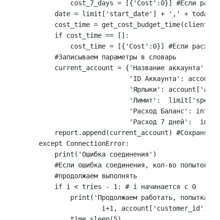
                cost_7_days = [{'Cost':0}] #Если расхо
            date = limit['start_date'] + ',' + today.s
            cost_time = get_cost_budget_time(client, da
            if cost_time == []:

                cost_time = [{'Cost':0}] #Если расхода
            #Записываем параметры в словарь

            current_account = {'Название аккаунта': ac
                               'ID Аккаунта': account[
                               'Ярлыки': account['acco
                               'Лимит':  limit['spendi
                               'Расход Баланс': int(co
                               'Расход 7 дней':  int(c
            report.append(current_account) #Сохраняем в
        except ConnectionError:

            print('Ошибка соединения')

            #Если ошибка соединения, кол-во попыток не
            #продолжаем выполнять

            if i < tries - 1: # i начинается с 0

                print('Продолжаем работать, попытка {}
                        i+1, account['customer_id']))

                time.sleep(5)
