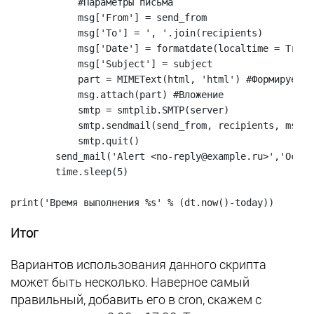
            #Параметры письма

            msg['From'] = send_from

            msg['To'] = ', '.join(recipients)

            msg['Date'] = formatdate(localtime = True)

            msg['Subject'] = subject

            part = MIMEText(html, 'html') #Формируем вл
            msg.attach(part) #Вложение

            smtp = smtplib.SMTP(server)

            smtp.sendmail(send_from, recipients, msg.a
            smtp.quit()

        send_mail('Alert <no-reply@example.ru>','Остат
        time.sleep(5)

print('Время выполнения %s' % (dt.now()-today))
Итог
Вариантов использования данного скрипта
может быть несколько. Наверное самый
правильный, добавить его в cron, скажем с