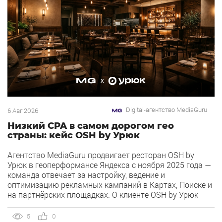
Digital-агентство MediaGuru
6 Авг 2026
Низкий CPA в самом дорогом гео
страны: кейс OSH by Урюк
Агентство MediaGuru продвигает ресторан OSH by
Урюк в геоперформансе Яндекса с ноября 2025 года —
команда отвечает за настройку, ведение и
оптимизацию рекламных кампаний в Картах, Поиске и
на партнёрских площадках. О клиенте OSH by Урюк —
ресторан в Москве, открывшийся в конце 2025 года и
объединивший концепцию дубайского OSH с сетью
5
0