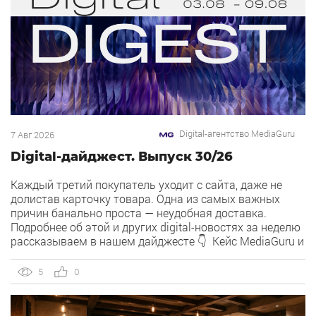
Digital-агентство MediaGuru
7 Авг 2026
Digital-дайджест. Выпуск 30/26
Каждый третий покупатель уходит с сайта, даже не
долистав карточку товара. Одна из самых важных
причин банально проста — неудобная доставка.
Подробнее об этой и других digital-новостях за неделю
рассказываем в нашем дайджесте 👇 Кейс MediaGuru и
OSH by Урюк: низкий CPA в самом дорогом гео страны.
Агентство продвигает ресторан OSH by Урюк в
5
0
геоперформансе […]