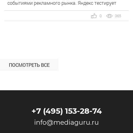
событиями рекламного рынка. Яндекс тестирует
новый сервис Публичный профиль, Ozon начал
сертифицировать рекламные агентства, а в VK
0
365
добавили рейтинги и отзывы на товары — об этом и
не только в новом выпуске. Яндекс 1. […]
ПОСМОТРЕТЬ ВСЕ
+7 (495) 153-28-74
info@mediaguru.ru