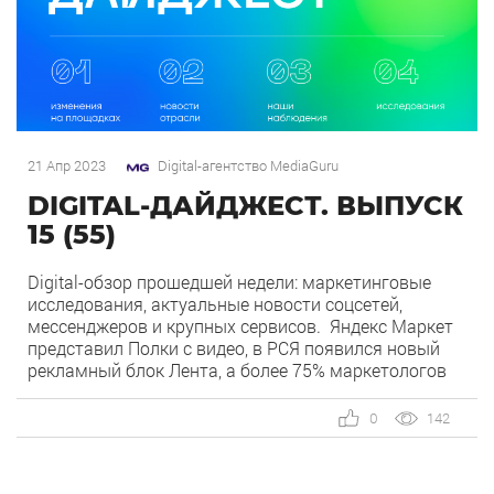
21 Апр 2023
Digital-агентство MediaGuru
DIGITAL-ДАЙДЖЕСТ. ВЫПУСК
15 (55)
Digital-обзор прошедшей недели: маркетинговые
исследования, актуальные новости соцсетей,
мессенджеров и крупных сервисов. Яндекс Маркет
представил Полки с видео, в РСЯ появился новый
рекламный блок Лента, а более 75% маркетологов
используют инструменты нейросети для работы —
об этом и не только в новом выпуске. Яндекс
0
142
1.Яндекс Маркет представил Полки с видео. На
поиске Маркета появился новый […]