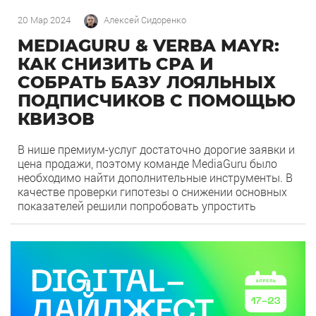
20 Мар 2024
Алексей Сидоренко
MEDIAGURU & VERBA MAYR:
КАК СНИЗИТЬ СРА И
СОБРАТЬ БАЗУ ЛОЯЛЬНЫХ
ПОДПИСЧИКОВ С ПОМОЩЬЮ
КВИЗОВ
В нише премиум-услуг достаточно дорогие заявки и
цена продажи, поэтому команде MediaGuru было
необходимо найти дополнительные инструменты. В
качестве проверки гипотезы о снижении основных
показателей решили попробовать упростить
взаимодействие с потенциальным клиентом.
Основная идея в том, чтобы познакомить человека
0
107
с центром через бот в Telegram, где посетитель
сразу получит необходимую информацию, а
специалист оперативно сможет […]