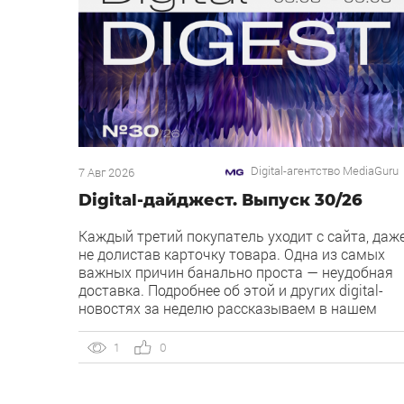
Digital-агентство MediaGuru
7 Авг 2026
Digital-дайджест. Выпуск 30/26
Каждый третий покупатель уходит с сайта, даж
не долистав карточку товара. Одна из самых
важных причин банально проста — неудобная
доставка. Подробнее об этой и других digital-
новостях за неделю рассказываем в нашем
дайджесте 👇 Кейс MediaGuru и OSH by Урюк:
низкий CPA в самом дорогом гео страны.
1
0
Агентство продвигает ресторан OSH by Урюк в
геоперформансе […]