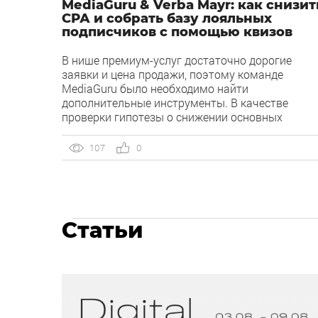
MediaGuru & Verba Mayr: как снизит
СРА и собрать базу лояльных
подписчиков с помощью квизов
В нише премиум-услуг достаточно дорогие
заявки и цена продажи, поэтому команде
MediaGuru было необходимо найти
дополнительные инструменты. В качестве
проверки гипотезы о снижении основных
показателей решили попробовать упростить
взаимодействие с потенциальным клиентом.
107
0
Основная идея в том, чтобы познакомить
человека с центром через бот в Telegram, где
посетитель сразу получит необходимую
информацию, а специалист оперативно сможет
[…]
Статьи