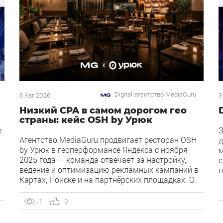
Digital-агентство MediaGuru
6 Авг 2026
3
Низкий CPA в самом дорогом гео
страны: кейс OSH by Урюк
е
З
Агентство MediaGuru продвигает ресторан OSH
д
by Урюк в геоперформансе Яндекса с ноября
м
2025 года — команда отвечает за настройку,
с
ведение и оптимизацию рекламных кампаний в
н
Картах, Поиске и на партнёрских площадках. О
Д
клиенте OSH by Урюк — ресторан в Москве,
к
открывшийся в конце 2025 года и объединивший
д
1
0
концепцию дубайского OSH с сетью «Урюк».
и
Концепт строится […]