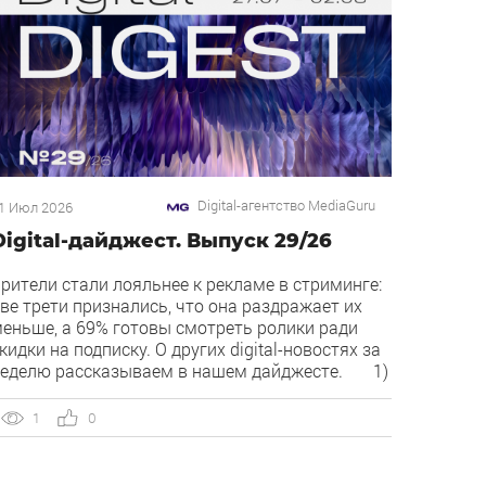
Digital-агентство MediaGuru
1 Июл 2026
Digital-дайджест. Выпуск 29/26
рители стали лояльнее к рекламе в стриминге:
ве трети признались, что она раздражает их
еньше, а 69% готовы смотреть ролики ради
кидки на подписку. О других digital-новостях за
еделю рассказываем в нашем дайджесте. 1)
ирект запустил бесплатный динамический
оллтрекинг. В Директе появился встроенный
1
0
инамический коллтрекинг — без доплат и
нтеграций со сторонними сервисами. […]