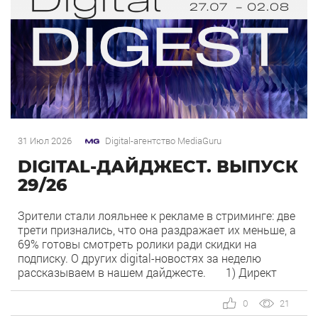
31 Июл 2026
Digital-агентство MediaGuru
DIGITAL-ДАЙДЖЕСТ. ВЫПУСК
29/26
Зрители стали лояльнее к рекламе в стриминге: две
трети признались, что она раздражает их меньше, а
69% готовы смотреть ролики ради скидки на
подписку. О других digital-новостях за неделю
рассказываем в нашем дайджесте. 1) Директ
запустил бесплатный динамический коллтрекинг. В
Директе появился встроенный динамический
0
21
коллтрекинг — без доплат и интеграций со