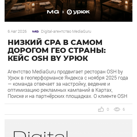
6 Авг 2026
Digital-агентство MediaGuru
НИЗКИЙ CPA В САМОМ
ДОРОГОМ ГЕО СТРАНЫ:
КЕЙС OSH BY УРЮК
Агентство MediaGuru продвигает ресторан OSH by
Урюк в геоперформансе Яндекса с ноября 2025 года
— команда отвечает за настройку, ведение и
оптимизацию рекламных кампаний в Картах,
Поиске и на партнёрских площадках. О клиенте OSH
by Урюк — ресторан в Москве, открывшийся в конце
2025 года и объединивший концепцию дубайского
0
6
OSH с сетью «Урюк». Концепт строится […]