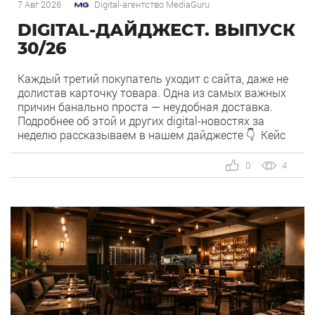
7 Авг 2026
Digital-агентство MediaGuru
DIGITAL-ДАЙДЖЕСТ. ВЫПУСК
30/26
Каждый третий покупатель уходит с сайта, даже не
долистав карточку товара. Одна из самых важных
причин банально проста — неудобная доставка.
Подробнее об этой и других digital-новостях за
неделю рассказываем в нашем дайджесте 👇 Кейс
MediaGuru и OSH by Урюк: низкий CPA в самом
дорогом гео страны. Агентство продвигает ресторан
0
4
OSH by Урюк в геоперформансе […]