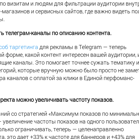
по визитам и людям для фильтрации аудитории внут
т-магазинов и сервисных сайтов, где важно видеть п
ы.
ь телеграм-каналы по описанию контента.
соб таргетинга
для рекламы в Telegram — теперь
й форме, какой контент интересен вашей аудитории, 
ящие каналы. Это помогает точнее сужать тематику 
егорий, которые вручную можно было просто не заме
ра каналов с оплатой за клики в Единой перфоманс-
екта можно увеличивать частоту показов.
аний со стратегией «Максимум показов по минималь
 увеличение частоты показов на одного пользовател
лько ограничивать, теперь — целенаправленно
, это дает +33% к частоте для баннеров и +43% для