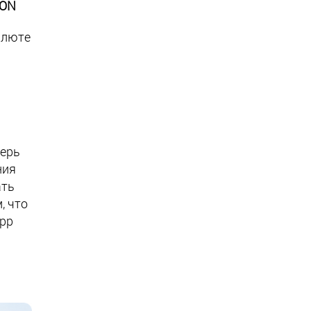
TON
алюте
перь
ния
ать
, что
App