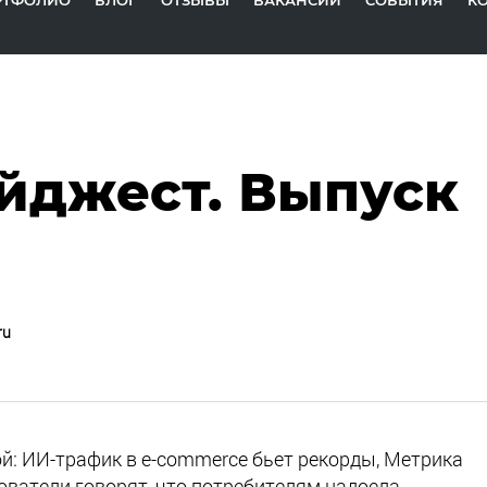
РТФОЛИО
БЛОГ
ОТЗЫВЫ
ВАКАНСИИ
СОБЫТИЯ
К
айджест. Выпуск
ru
й: ИИ-трафик в e-commerce бьет рекорды, Метрика
ователи говорят, что потребителям надоела