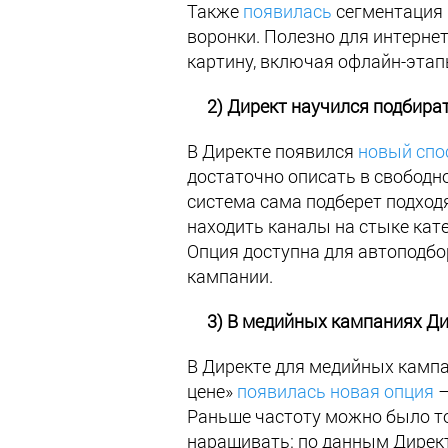
Также
появилась
сегментация 
воронки. Полезно для интерне
картину, включая офлайн-этап
2) Директ научился подбират
В Директе появился
новый спо
достаточно описать в свободно
система сама подберет подход
находить каналы на стыке кат
Опция доступна для автоподбо
кампании.
3) В медийных кампаниях Дир
В Директе для медийных камп
цене»
появилась новая опция
—
Раньше частоту можно было то
наращивать: по данным Директа