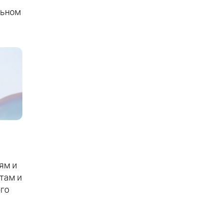
льном
ям и
там и
ого