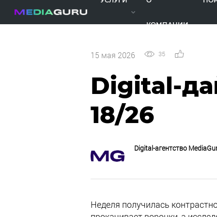
УСЛУГИ
О
ПО
КОМПАНИИ
35
0
15 мая 2026
Digital-д
18/26
Digital-агентство MediaGu
Неделя получилась контрастно
прокачивает воронки, а исслед