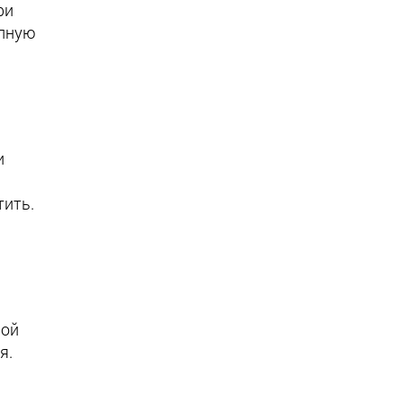
ри
олную
и
и
тить.
ной
я.