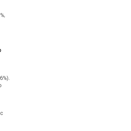
%,
ю
6%).
о
 с