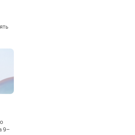
лять
о
а 9–