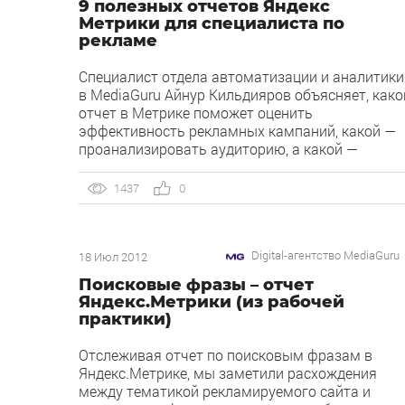
9 полезных отчетов Яндекс
Метрики для специалиста по
рекламе
Специалист отдела автоматизации и аналитики
в MediaGuru Айнур Кильдияров объясняет, како
отчет в Метрике поможет оценить
эффективность рекламных кампаний, какой —
проанализировать аудиторию, а какой —
выявить сбои в работе сайта. Яндекс Метрика
предоставляет широкий выбор отчетов для
1437
0
специалистов по рекламе и веб-аналитиков —
при первом знакомстве с инструментом любой
может растеряться. В этой статье я сделаю
Digital-агентство MediaGuru
краткий обзор наиболее популярных и полезны
18 Июл 2012
отчетах Метрики: Источники, сводка Метки […]
Поисковые фразы – отчет
Яндекс.Метрики (из рабочей
практики)
Отслеживая отчет по поисковым фразам в
Яндекс.Метрике, мы заметили расхождения
между тематикой рекламируемого сайта и