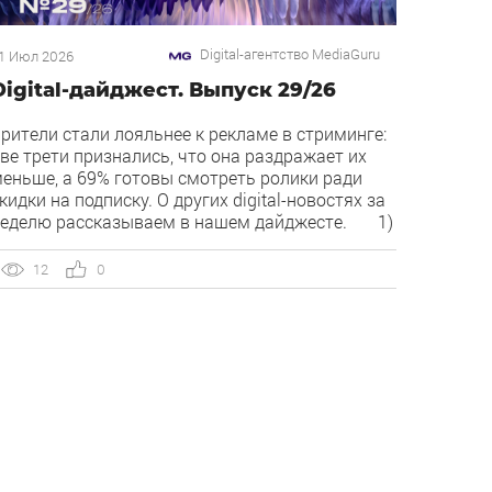
Digital-агентство MediaGuru
1 Июл 2026
Digital-дайджест. Выпуск 29/26
рители стали лояльнее к рекламе в стриминге:
ве трети признались, что она раздражает их
еньше, а 69% готовы смотреть ролики ради
кидки на подписку. О других digital-новостях за
еделю рассказываем в нашем дайджесте. 1)
ирект запустил бесплатный динамический
оллтрекинг. В Директе появился встроенный
12
0
инамический коллтрекинг — без доплат и
нтеграций со сторонними сервисами. […]