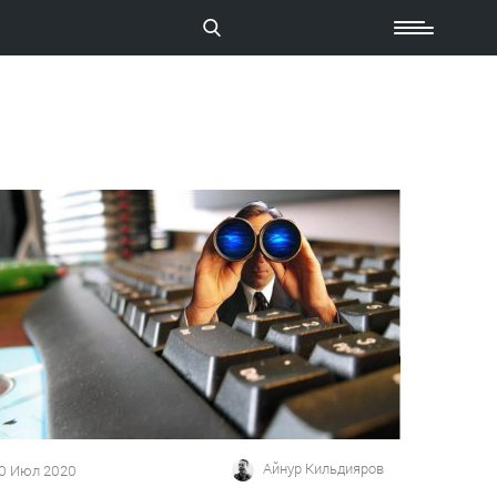
Айнур Кильдияров
0 Июл 2020