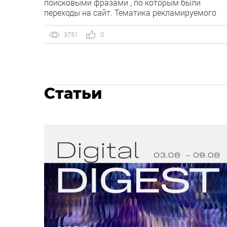
поисковыми фразами , по которым были
переходы на сайт. Тематика рекламируемого
сайта – посуда. Нецелевые запросы, по которы
были осуществлены переходы на сайт: ваканси
3751
0
директор, сотрудник, тайланд.
Статьи