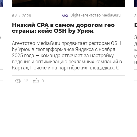
Digital-агентство MediaGuru
6 Авг 2026
3
Низкий CPA в самом дорогом гео
страны: кейс OSH by Урюк
е
З
Агентство MediaGuru продвигает ресторан OSH
д
by Урюк в геоперформансе Яндекса с ноября
м
2025 года — команда отвечает за настройку,
с
ведение и оптимизацию рекламных кампаний в
н
Картах, Поиске и на партнёрских площадках. О
Д
клиенте OSH by Урюк — ресторан в Москве,
к
открывшийся в конце 2025 года и объединивший
д
12
0
концепцию дубайского OSH с сетью «Урюк».
и
Концепт строится […]