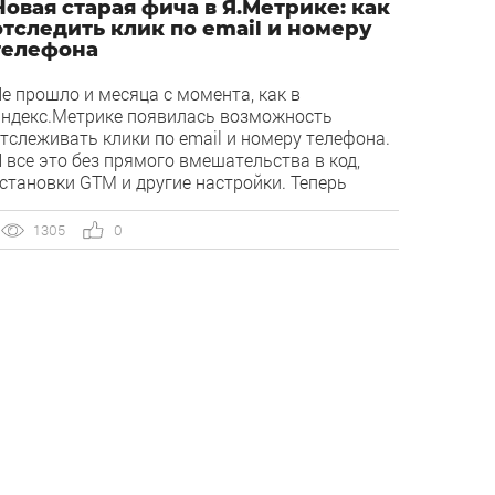
Новая старая фича в Я.Метрике: как
отследить клик по email и номеру
телефона
е прошло и месяца с момента, как в
ндекс.Метрике появилась возможность
тслеживать клики по email и номеру телефона.
 все это без прямого вмешательства в код,
становки GTM и другие настройки. Теперь
остаточно зайти в интерфейс Метрики и
ыставить нужные параметры. Изучим
1305
0
ошагово каждый этап настройки. Инструкция
тобы создать цель, войдите в Метрику и
ыполните […]