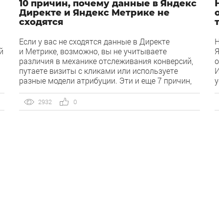
10 причин, почему данные в Яндекс
Директе и Яндекс Метрике не
сходятся
Если у вас не сходятся данные в Директе
Н
й
и Метрике, возможно, вы не учитываете
Я
различия в механике отслеживания конверсий,
о
путаете визиты с кликами или используете
И
разные модели атрибуции. Эти и еще 7 причин,
у
по которым данные могут не сходиться,
д
разбирает руководитель отдела автоматизации
в
2932
0
и аналитики в MediaGuru Роман Любимцев.
п
Вопрос «Почему статистика в Яндекс Директе
Ч
отличается от статистики в Яндекс Метрике?»
в
х
возникает от непонимания, как устроена
механика работы отчетов и интеграция двух
сервисов. […]