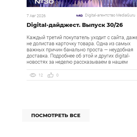
Digital-агентство MediaGuru
7 Авг 2026
Digital-дайджест. Выпуск 30/26
Каждый третий покупатель уходит с сайта, даж
не долистав карточку товара. Одна из самых
важных причин банально проста — неудобная
доставка. Подробнее об этой и других digital-
новостях за неделю рассказываем в нашем
дайджесте 👇 Кейс MediaGuru и OSH by Урюк:
низкий CPA в самом дорогом гео страны.
12
0
Агентство продвигает ресторан OSH by Урюк в
геоперформансе […]
ПОСМОТРЕТЬ ВСЕ