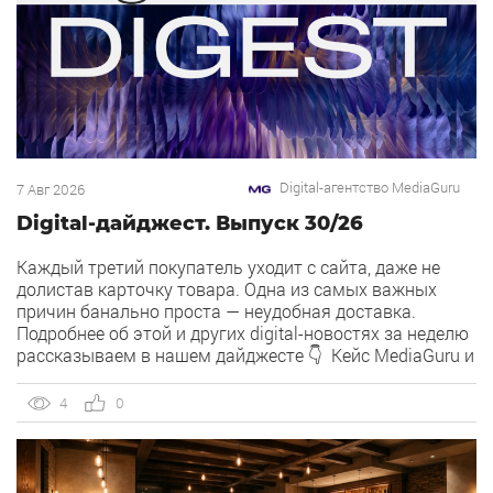
Digital-агентство MediaGuru
7 Авг 2026
Digital-дайджест. Выпуск 30/26
Каждый третий покупатель уходит с сайта, даже не
долистав карточку товара. Одна из самых важных
причин банально проста — неудобная доставка.
Подробнее об этой и других digital-новостях за неделю
рассказываем в нашем дайджесте 👇 Кейс MediaGuru и
OSH by Урюк: низкий CPA в самом дорогом гео страны.
Агентство продвигает ресторан OSH by Урюк в
4
0
геоперформансе […]