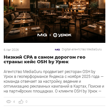
Digital-агентство MediaGuru
6 Авг 2026
Низкий CPA в самом дорогом гео
страны: кейс OSH by Урюк
Агентство MediaGuru продвигает ресторан OSH by
Урюк в геоперформансе Яндекса с ноября 2025 года —
команда отвечает за настройку, ведение и
оптимизацию рекламных кампаний в Картах, Поиске и
на партнёрских площадках. О клиенте OSH by Урюк —
ресторан в Москве, открывшийся в конце 2025 года и
объединивший концепцию дубайского OSH с сетью
4
0
«Урюк». Концепт строится […]