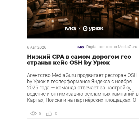
Digital-агентство MediaGuru
6 Авг 2026
Низкий CPA в самом дорогом гео
страны: кейс OSH by Урюк
Агентство MediaGuru продвигает ресторан OSH
by Урюк в геоперформансе Яндекса с ноября
2025 года — команда отвечает за настройку,
ведение и оптимизацию рекламных кампаний в
Картах, Поиске и на партнёрских площадках. О
клиенте OSH by Урюк — ресторан в Москве,
открывшийся в конце 2025 года и объединивши
8
0
концепцию дубайского OSH с сетью «Урюк».
Концепт строится […]