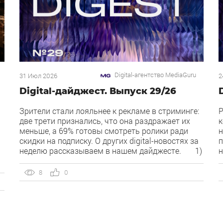
Digital-агентство MediaGuru
31 Июл 2026
2
Digital-дайджест. Выпуск 29/26
Зрители стали лояльнее к рекламе в стриминге:
Р
две трети признались, что она раздражает их
к
меньше, а 69% готовы смотреть ролики ради
н
скидки на подписку. О других digital-новостях за
п
неделю рассказываем в нашем дайджесте. 1)
н
Директ запустил бесплатный динамический
O
коллтрекинг. В Директе появился встроенный
Р
8
0
й
динамический коллтрекинг — без доплат и
Я
интеграций со сторонними сервисами. […]
п