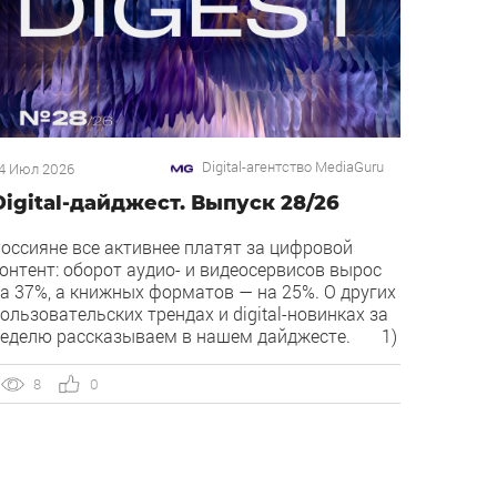
Digital-агентство MediaGuru
4 Июл 2026
Digital-дайджест. Выпуск 28/26
оссияне все активнее платят за цифровой
онтент: оборот аудио- и видеосервисов вырос
а 37%, а книжных форматов — на 25%. О других
ользовательских трендах и digital-новинках за
еделю рассказываем в нашем дайджесте. 1)
verlay — новый рекламный формат в
екламной сети Яндекса. Рекламная сеть
8
0
ндекса запускает формат Overlay, который
оказывает рекламу поверх контента, […]