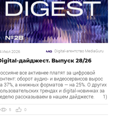
Digital-агентство MediaGuru
4 Июл 2026
Digital-дайджест. Выпуск 28/26
оссияне все активнее платят за цифровой
онтент: оборот аудио- и видеосервисов вырос
а 37%, а книжных форматов — на 25%. О других
ользовательских трендах и digital-новинках за
еделю рассказываем в нашем дайджесте. 1)
verlay — новый рекламный формат в
екламной сети Яндекса. Рекламная сеть
5
0
ндекса запускает формат Overlay, который
оказывает рекламу поверх контента, […]