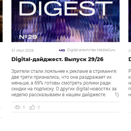
Digital-агентство MediaGuru
31 Июл 2026
2
Digital-дайджест. Выпуск 29/26
Зрители стали лояльнее к рекламе в стриминге:
Р
две трети признались, что она раздражает их
к
меньше, а 69% готовы смотреть ролики ради
н
скидки на подписку. О других digital-новостях за
п
неделю рассказываем в нашем дайджесте. 1)
н
Директ запустил бесплатный динамический
O
коллтрекинг. В Директе появился встроенный
Р
5
0
й
динамический коллтрекинг — без доплат и
Я
интеграций со сторонними сервисами. […]
п