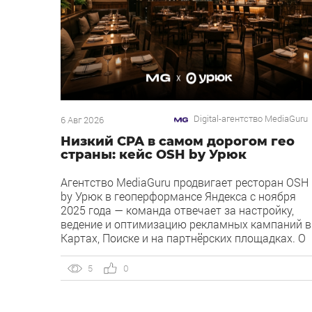
Digital-агентство MediaGuru
6 Авг 2026
Низкий CPA в самом дорогом гео
страны: кейс OSH by Урюк
Агентство MediaGuru продвигает ресторан OSH
by Урюк в геоперформансе Яндекса с ноября
2025 года — команда отвечает за настройку,
ведение и оптимизацию рекламных кампаний в
Картах, Поиске и на партнёрских площадках. О
клиенте OSH by Урюк — ресторан в Москве,
открывшийся в конце 2025 года и объединивши
5
0
концепцию дубайского OSH с сетью «Урюк».
Концепт строится […]