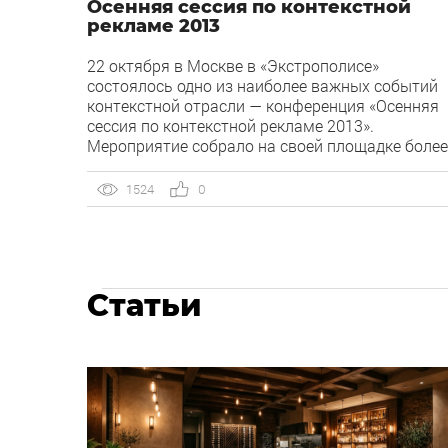
Осенняя сессия по контекстной
рекламе 2013
22 октября в Москве в «Экстрополисе»
состоялось одно из наиболее важных событий
контекстной отрасли — конференция «Осенняя
сессия по контекстной рекламе 2013».
Мероприятие собрало на своей площадке более
200 представителей профессионального
сообщества: владельцев агентств по
1524
0
контекстной рекламе, руководителей отделов,
веб-аналитиков и специалистов, ведущих
рекламные кампании. В течение 12 часов с
незначительными перерывами перед
собравшимися выступали […]
Статьи