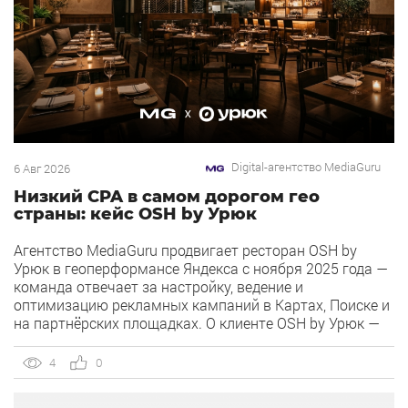
Digital-агентство MediaGuru
6 Авг 2026
Низкий CPA в самом дорогом гео
страны: кейс OSH by Урюк
Агентство MediaGuru продвигает ресторан OSH by
Урюк в геоперформансе Яндекса с ноября 2025 года —
команда отвечает за настройку, ведение и
оптимизацию рекламных кампаний в Картах, Поиске и
на партнёрских площадках. О клиенте OSH by Урюк —
ресторан в Москве, открывшийся в конце 2025 года и
объединивший концепцию дубайского OSH с сетью
4
0
«Урюк». Концепт строится […]