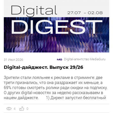
Digital-агентство MediaGuru
31 Июл 2026
Digital-дайджест. Выпуск 29/26
Зрители стали лояльнее к рекламе в стриминге: две
трети признались, что она раздражает их меньше, а
69% готовы смотреть ролики ради скидки на подписку.
О других digital-новостях за неделю рассказываем в
нашем дайджесте. 1) Директ запустил бесплатный
динамический коллтрекинг. В Директе появился
встроенный динамический коллтрекинг — без доплат и
4
0
интеграций со сторонними сервисами. […]