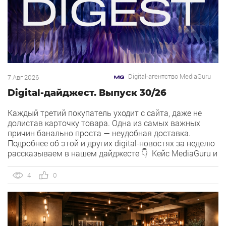
Digital-агентство MediaGuru
7 Авг 2026
Digital-дайджест. Выпуск 30/26
Каждый третий покупатель уходит с сайта, даже не
долистав карточку товара. Одна из самых важных
причин банально проста — неудобная доставка.
Подробнее об этой и других digital-новостях за неделю
рассказываем в нашем дайджесте 👇 Кейс MediaGuru и
OSH by Урюк: низкий CPA в самом дорогом гео страны.
Агентство продвигает ресторан OSH by Урюк в
4
0
геоперформансе […]