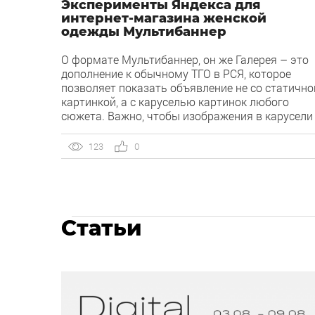
Эксперименты Яндекса для
интернет-магазина женской
одежды Мультибаннер
О формате Мультибаннер, он же Галерея – это
дополнение к обычному ТГО в РСЯ, которое
позволяет показать объявление не со статично
картинкой, а с каруселью картинок любого
сюжета. Важно, чтобы изображения в карусели
были релевантны основному изображению ТГО
и тому товару, который продвигается в рамках
123
0
конкретной группы. Мультибаннер представляе
собой один баннер, внутри которого может […]
Статьи