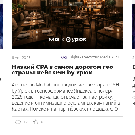
Digital-агентство MediaGuru
6 Авг 2026
3
Низкий CPA в самом дорогом гео
страны: кейс OSH by Урюк
е
З
Агентство MediaGuru продвигает ресторан OSH
д
by Урюк в геоперформансе Яндекса с ноября
м
2025 года — команда отвечает за настройку,
с
ведение и оптимизацию рекламных кампаний в
н
Картах, Поиске и на партнёрских площадках. О
Д
клиенте OSH by Урюк — ресторан в Москве,
к
открывшийся в конце 2025 года и объединивший
д
12
0
концепцию дубайского OSH с сетью «Урюк».
и
Концепт строится […]