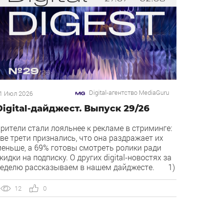
Digital-агентство MediaGuru
1 Июл 2026
Digital-дайджест. Выпуск 29/26
рители стали лояльнее к рекламе в стриминге:
ве трети признались, что она раздражает их
еньше, а 69% готовы смотреть ролики ради
кидки на подписку. О других digital-новостях за
еделю рассказываем в нашем дайджесте. 1)
ирект запустил бесплатный динамический
оллтрекинг. В Директе появился встроенный
12
0
инамический коллтрекинг — без доплат и
нтеграций со сторонними сервисами. […]