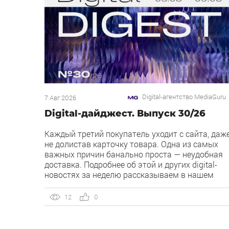
Digital-агентство MediaGuru
7 Авг 2026
Digital-дайджест. Выпуск 30/26
Каждый третий покупатель уходит с сайта, даж
не долистав карточку товара. Одна из самых
важных причин банально проста — неудобная
доставка. Подробнее об этой и других digital-
новостях за неделю рассказываем в нашем
дайджесте 👇 Кейс MediaGuru и OSH by Урюк:
низкий CPA в самом дорогом гео страны.
12
0
Агентство продвигает ресторан OSH by Урюк в
геоперформансе […]