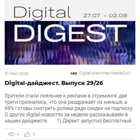
Digital-агентство MediaGuru
31 Июл 2026
Digital-дайджест. Выпуск 29/26
Зрители стали лояльнее к рекламе в стриминге: две
трети признались, что она раздражает их меньше, а
69% готовы смотреть ролики ради скидки на подписку.
О других digital-новостях за неделю рассказываем в
нашем дайджесте. 1) Директ запустил бесплатный
динамический коллтрекинг. В Директе появился
встроенный динамический коллтрекинг — без доплат и
4
0
интеграций со сторонними сервисами. […]