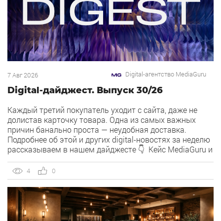
Digital-агентство MediaGuru
7 Авг 2026
Digital-дайджест. Выпуск 30/26
Каждый третий покупатель уходит с сайта, даже не
долистав карточку товара. Одна из самых важных
причин банально проста — неудобная доставка.
Подробнее об этой и других digital-новостях за неделю
рассказываем в нашем дайджесте 👇 Кейс MediaGuru и
OSH by Урюк: низкий CPA в самом дорогом гео страны.
Агентство продвигает ресторан OSH by Урюк в
4
0
геоперформансе […]