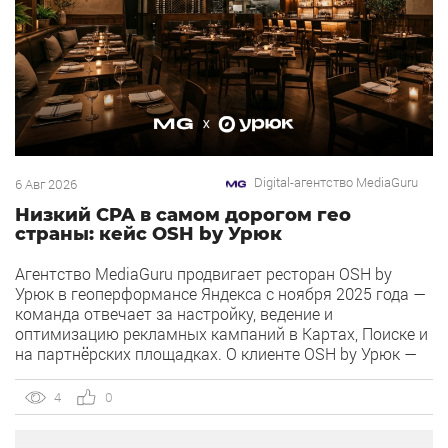
Digital-агентство MediaGuru
6 Авг 2026
Низкий CPA в самом дорогом гео
страны: кейс OSH by Урюк
Агентство MediaGuru продвигает ресторан OSH by
Урюк в геоперформансе Яндекса с ноября 2025 года —
команда отвечает за настройку, ведение и
оптимизацию рекламных кампаний в Картах, Поиске и
на партнёрских площадках. О клиенте OSH by Урюк —
ресторан в Москве, открывшийся в конце 2025 года и
объединивший концепцию дубайского OSH с сетью
4
0
«Урюк». Концепт строится […]