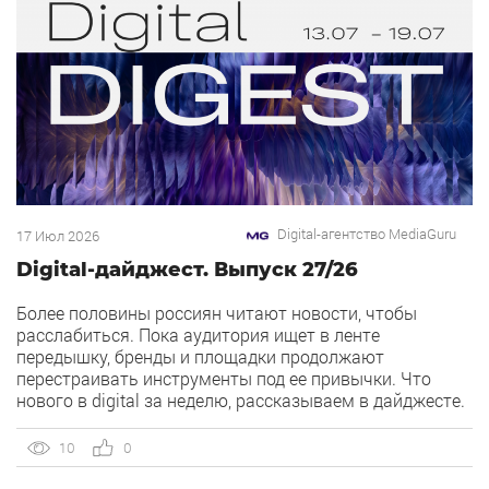
Digital-агентство MediaGuru
17 Июл 2026
Digital-дайджест. Выпуск 27/26
Более половины россиян читают новости, чтобы
расслабиться. Пока аудитория ищет в ленте
передышку, бренды и площадки продолжают
перестраивать инструменты под ее привычки. Что
нового в digital за неделю, рассказываем в дайджесте.
1) Директ запустил ИИ-помощника для запуска
рекламных кампаний через диалог. В Директе
10
0
появился ИИ-помощник, который запускает
продвижение в Простом старте в формате […]