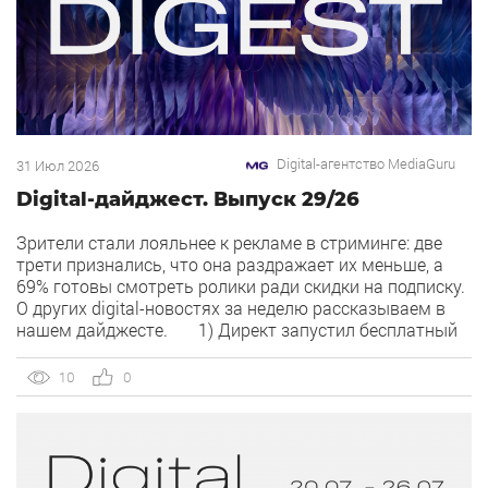
Digital-агентство MediaGuru
31 Июл 2026
Digital-дайджест. Выпуск 29/26
Зрители стали лояльнее к рекламе в стриминге: две
трети признались, что она раздражает их меньше, а
69% готовы смотреть ролики ради скидки на подписку.
О других digital-новостях за неделю рассказываем в
нашем дайджесте. 1) Директ запустил бесплатный
динамический коллтрекинг. В Директе появился
встроенный динамический коллтрекинг — без доплат и
10
0
интеграций со сторонними сервисами. […]