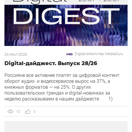
Digital-агентство MediaGuru
24 Июл 2026
Digital-дайджест. Выпуск 28/26
Россияне все активнее платят за цифровой контент:
оборот аудио- и видеосервисов вырос на 37%, а
книжных форматов — на 25%. О других
пользовательских трендах и digital-новинках за
неделю рассказываем в нашем дайджесте. 1)
Overlay — новый рекламный формат в Рекламной сети
Яндекса. Рекламная сеть Яндекса запускает формат
10
0
Overlay, который показывает рекламу поверх контента,
[…]