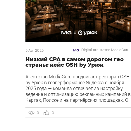
Digital-агентство MediaGuru
6 Авг 2026
Низкий CPA в самом дорогом гео
страны: кейс OSH by Урюк
Агентство MediaGuru продвигает ресторан OSH
by Урюк в геоперформансе Яндекса с ноября
2025 года — команда отвечает за настройку,
ведение и оптимизацию рекламных кампаний в
Картах, Поиске и на партнёрских площадках. О
клиенте OSH by Урюк — ресторан в Москве,
открывшийся в конце 2025 года и объединивши
3
0
концепцию дубайского OSH с сетью «Урюк».
Концепт строится […]