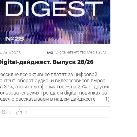
Digital-агентство MediaGuru
4 Июл 2026
Digital-дайджест. Выпуск 28/26
оссияне все активнее платят за цифровой
онтент: оборот аудио- и видеосервисов вырос
а 37%, а книжных форматов — на 25%. О других
ользовательских трендах и digital-новинках за
еделю рассказываем в нашем дайджесте. 1)
verlay — новый рекламный формат в
екламной сети Яндекса. Рекламная сеть
3
0
ндекса запускает формат Overlay, который
оказывает рекламу поверх контента, […]