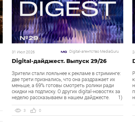
Digital-агентство MediaGuru
31 Июл 2026
2
Digital-дайджест. Выпуск 29/26
Зрители стали лояльнее к рекламе в стриминге:
Р
две трети признались, что она раздражает их
к
меньше, а 69% готовы смотреть ролики ради
н
скидки на подписку. О других digital-новостях за
п
неделю рассказываем в нашем дайджесте. 1)
н
Директ запустил бесплатный динамический
O
коллтрекинг. В Директе появился встроенный
Р
3
0
й
динамический коллтрекинг — без доплат и
Я
интеграций со сторонними сервисами. […]
п