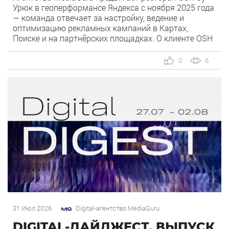
Урюк в геоперформансе Яндекса с ноября 2025 года
— команда отвечает за настройку, ведение и
оптимизацию рекламных кампаний в Картах,
Поиске и на партнёрских площадках. О клиенте OSH
by Урюк — ресторан в Москве, открывшийся в конце
2025 года и объединивший концепцию дубайского
0
6
OSH с сетью «Урюк». Концепт строится […]
31 Июл 2026
Digital-агентство MediaGuru
DIGITAL-ДАЙДЖЕСТ. ВЫПУСК