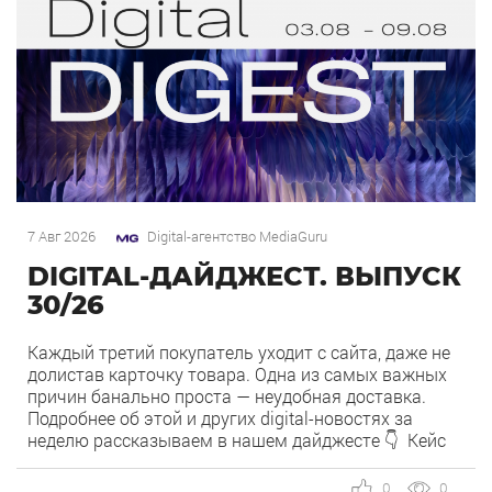
7 Авг 2026
Digital-агентство MediaGuru
DIGITAL-ДАЙДЖЕСТ. ВЫПУСК
30/26
Каждый третий покупатель уходит с сайта, даже не
долистав карточку товара. Одна из самых важных
причин банально проста — неудобная доставка.
Подробнее об этой и других digital-новостях за
неделю рассказываем в нашем дайджесте 👇 Кейс
MediaGuru и OSH by Урюк: низкий CPA в самом
дорогом гео страны. Агентство продвигает ресторан
0
0