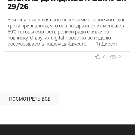
29/26
Зрители стали лояльнее к рекламе в стриминге: две
трети признались, что она раздражает их меньше, а
69% готовы смотреть ролики ради скидки на
подписку. О других digital-новостях за неделю
рассказываем в нашем дайджесте. 1) Директ
запустил бесплатный динамический коллтрекинг. В
Директе появился встроенный динамический
0
21
коллтрекинг — без доплат и интеграций со
сторонними сервисами. […]
ПОСМОТРЕТЬ ВСЕ