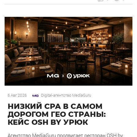
OSH by Урюк в геоперформансе […]
6 Авг 2026
Digital-агентство MediaGuru
НИЗКИЙ CPA В САМОМ
ДОРОГОМ ГЕО СТРАНЫ:
КЕЙС OSH BY УРЮК
Агентство MediaGuru продвигает ресторан OSH by