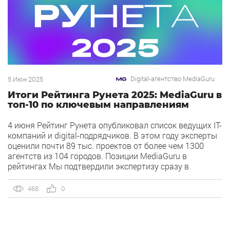
Digital-агентство MediaGuru
5 Июн 2025
Итоги Рейтинга Рунета 2025: MediaGuru в
топ-10 по ключевым направлениям
4 июня Рейтинг Рунета опубликовал список ведущих IT-
компаний и digital-подрядчиков. В этом году эксперты
оценили почти 89 тыс. проектов от более чем 1300
агентств из 104 городов. Позиции MediaGuru в
рейтингах Мы подтвердили экспертизу сразу в
нескольких ключевых направлениях. Наша компания
заняла высокие позиции как в общих категориях, так и
468
0
в срезах по отраслям. По […]