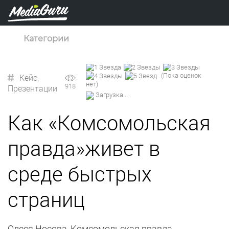
Категории
(Пока оценок
Кейс
,
нет)
918
Презентации
Загрузка...
Как «Комсомольская
правда»живет в
среде быстрых
страниц
Олеся Носова, Комсомольская правда