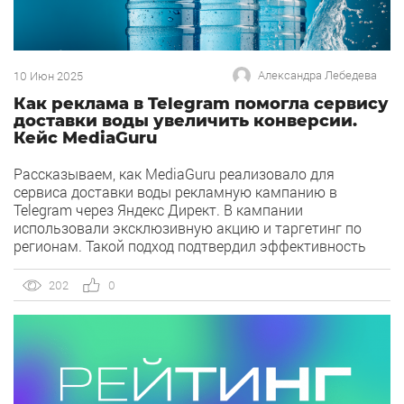
Александра Лебедева
10 Июн 2025
Как реклама в Telegram помогла сервису
доставки воды увеличить конверсии.
Кейс MediaGuru
Рассказываем, как MediaGuru реализовало для
сервиса доставки воды рекламную кампанию в
Telegram через Яндекс Директ. В кампании
использовали эксклюзивную акцию и таргетинг по
регионам. Такой подход подтвердил эффективность
площадки для продвижения краткосрочных
предложений и усиления бренда среди целевой
202
0
аудитории. О клиенте Сервис доставки воды от одной
из самых динамично развивающихся компаний на
рынке бутилированной воды […]