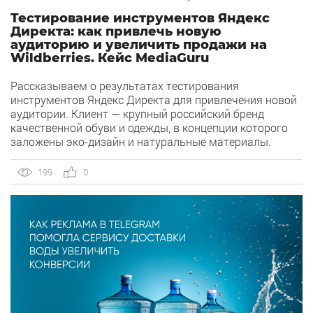
Тестирование инструментов Яндекс
Директа: как привлечь новую
аудиторию и увеличить продажи на
Wildberries. Кейс MediaGuru
Рассказываем о результатах тестирования
инструментов Яндекс Директа для привлечения новой
аудитории. Клиент — крупный российский бренд
качественной обуви и одежды, в концепции которого
заложены эко-дизайн и натуральные материалы.
Нашей целью было увеличение продаж на Wildberries
(WB) за счет расширения охвата целевой аудитории с
199
0
помощью Яндекс Директ. Период работы — февраль-
июнь 2024 года. С какими проблемами […]