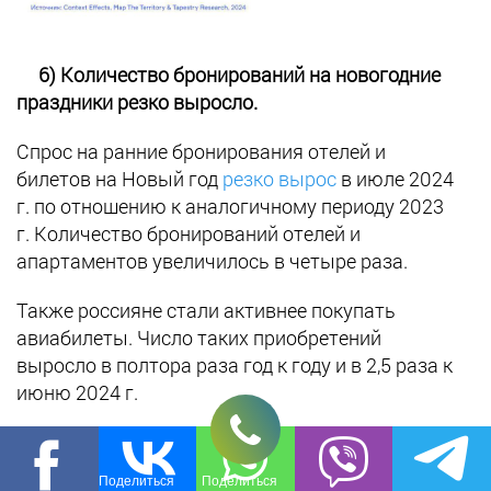
6)
Количество бронирований на новогодние
праздники резко выросло.
Спрос на ранние бронирования отелей и
билетов на Новый год
резко вырос
в июле 2024
г. по отношению к аналогичному периоду 2023
г. Количество бронирований отелей и
апартаментов увеличилось в четыре раза.
Также россияне стали активнее покупать
авиабилеты. Число таких приобретений
выросло в полтора раза год к году и в 2,5 раза к
июню 2024 г.
7)
VK с красотой
: какие услуги популярны у
пользователей в разных регионах России.
Поделиться
Поделиться