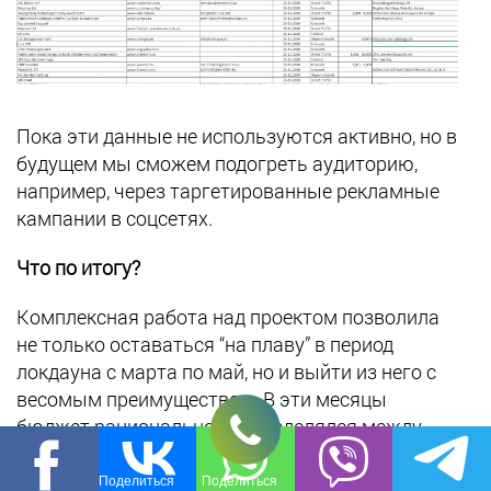
Пока эти данные не используются активно, но в
будущем мы сможем подогреть аудиторию,
например, через таргетированные рекламные
кампании в соцсетях.
Что по итогу?
Комплексная работа над проектом позволила
не только оставаться “на плаву” в период
локдауна с марта по май, но и выйти из него с
весомым преимуществом. В эти месяцы
бюджет рационально распределялся между
самыми конверсионными инструментами,
чтобы оставаться в поисковой выдаче.
Поделиться
Поделиться