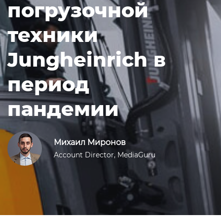
погрузочной
техники
Jungheinrich в
период
пандемии
Михаил Миронов
Account Director, MediaGuru