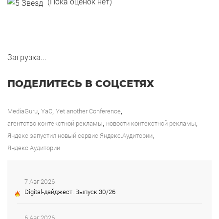
(Пока оценок нет)
Загрузка...
ПОДЕЛИТЕСЬ В СОЦСЕТЯХ
,
,
,
MediaGuru
YaC‬
Yet another Conference
,
,
агентство контекстной рекламы
новости контекстной рекламы
,
Яндекс запустил новый сервис Яндекс.Аудитории
Яндекс.Аудитории
7 Авг 2026
Digital-дайджест. Выпуск 30/26
6 Авг 2026