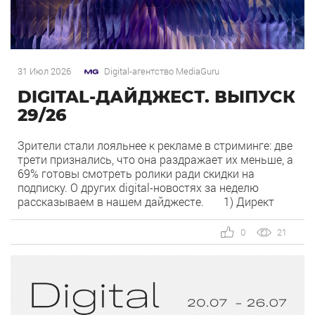
31 Июл 2026
Digital-агентство MediaGuru
DIGITAL-ДАЙДЖЕСТ. ВЫПУСК
29/26
Зрители стали лояльнее к рекламе в стриминге: две
трети признались, что она раздражает их меньше, а
69% готовы смотреть ролики ради скидки на
подписку. О других digital-новостях за неделю
рассказываем в нашем дайджесте. 1) Директ
запустил бесплатный динамический коллтрекинг. В
Директе появился встроенный динамический
0
21
коллтрекинг — без доплат и интеграций со
сторонними сервисами. […]