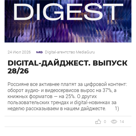
24 Июл 2026
Digital-агентство MediaGuru
DIGITAL-ДАЙДЖЕСТ. ВЫПУСК
28/26
Россияне все активнее платят за цифровой контент:
оборот аудио- и видеосервисов вырос на 37%, а
книжных форматов — на 25%. О других
пользовательских трендах и digital-новинках за
неделю рассказываем в нашем дайджесте. 1)
Overlay — новый рекламный формат в Рекламной
сети Яндекса. Рекламная сеть Яндекса запускает
0
14
формат Overlay, который показывает рекламу
поверх контента, […]