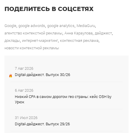
ПОДЕЛИТЕСЬ В СОЦСЕТЯХ
,
,
,
,
Google
google adwords
google analytics
MediaGuru
,
,
,
агентство контекстной рекламы
Анна Караулова
дайджест
,
,
,
доклады
интернет-маркетинг
контекстная реклама
новости контекстной рекламы
7 Авг 2026
Digital-дайджест. Выпуск 30/26
6 Авг 2026
Низкий CPA в самом дорогом гео страны: кейс OSH by
Урюк
31 Июл 2026
Digital-дайджест. Выпуск 29/26