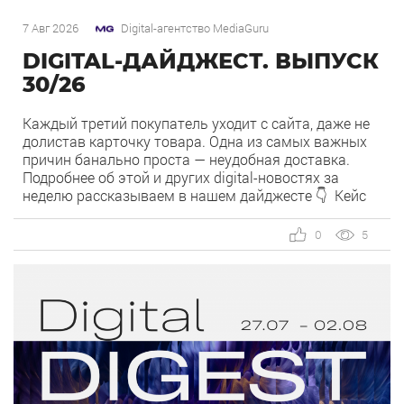
7 Авг 2026
Digital-агентство MediaGuru
DIGITAL-ДАЙДЖЕСТ. ВЫПУСК
30/26
Каждый третий покупатель уходит с сайта, даже не
долистав карточку товара. Одна из самых важных
причин банально проста — неудобная доставка.
Подробнее об этой и других digital-новостях за
неделю рассказываем в нашем дайджесте 👇 Кейс
MediaGuru и OSH by Урюк: низкий CPA в самом
дорогом гео страны. Агентство продвигает ресторан
0
5
OSH by Урюк в геоперформансе […]