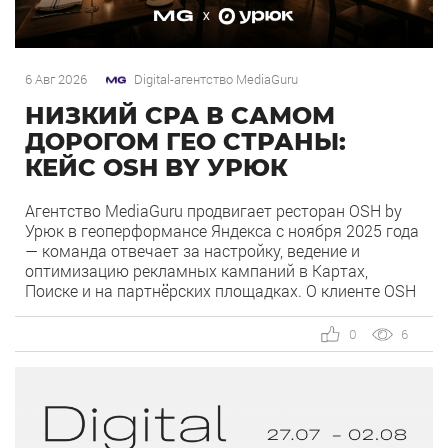
6 Авг 2026
Digital-агентство MediaGuru
НИЗКИЙ CPA В САМОМ
ДОРОГОМ ГЕО СТРАНЫ:
КЕЙС OSH BY УРЮК
Агентство MediaGuru продвигает ресторан OSH by
Урюк в геоперформансе Яндекса с ноября 2025 года
— команда отвечает за настройку, ведение и
оптимизацию рекламных кампаний в Картах,
Поиске и на партнёрских площадках. О клиенте OSH
by Урюк — ресторан в Москве, открывшийся в конце
2025 года и объединивший концепцию дубайского
0
6
OSH с сетью «Урюк». Концепт строится […]