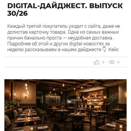
DIGITAL-ДАЙДЖЕСТ. ВЫПУСК
30/26
Каждый третий покупатель уходит с сайта, даже не
долистав карточку товара. Одна из самых важных
причин банально проста — неудобная доставка.
Подробнее об этой и других digital-новостях за
неделю рассказываем в нашем дайджесте 👇 Кейс
MediaGuru и OSH by Урюк: низкий CPA в самом
дорогом гео страны. Агентство продвигает ресторан
0
3
OSH by Урюк в геоперформансе […]