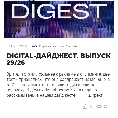
31 Июл 2026
Digital-агентство MediaGuru
DIGITAL-ДАЙДЖЕСТ. ВЫПУСК
29/26
Зрители стали лояльнее к рекламе в стриминге: две
трети признались, что она раздражает их меньше, а
69% готовы смотреть ролики ради скидки на
подписку. О других digital-новостях за неделю
рассказываем в нашем дайджесте. 1) Директ
запустил бесплатный динамический коллтрекинг. В
Директе появился встроенный динамический
0
21
коллтрекинг — без доплат и интеграций со
сторонними сервисами. […]