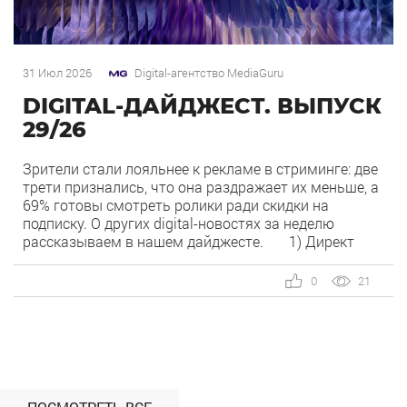
31 Июл 2026
Digital-агентство MediaGuru
DIGITAL-ДАЙДЖЕСТ. ВЫПУСК
29/26
Зрители стали лояльнее к рекламе в стриминге: две
трети признались, что она раздражает их меньше, а
69% готовы смотреть ролики ради скидки на
подписку. О других digital-новостях за неделю
рассказываем в нашем дайджесте. 1) Директ
запустил бесплатный динамический коллтрекинг. В
Директе появился встроенный динамический
0
21
коллтрекинг — без доплат и интеграций со
сторонними сервисами. […]