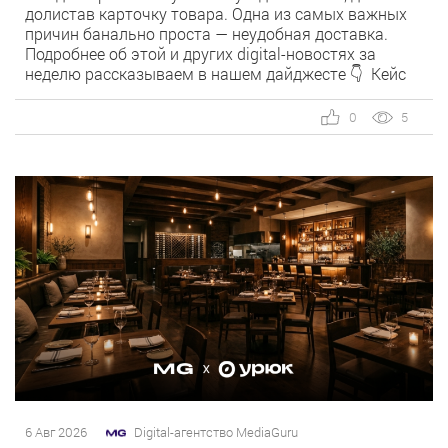
долистав карточку товара. Одна из самых важных
причин банально проста — неудобная доставка.
Подробнее об этой и других digital-новостях за
неделю рассказываем в нашем дайджесте 👇 Кейс
MediaGuru и OSH by Урюк: низкий CPA в самом
дорогом гео страны. Агентство продвигает ресторан
0
5
OSH by Урюк в геоперформансе […]
6 Авг 2026
Digital-агентство MediaGuru