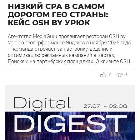
НИЗКИЙ CPA В САМОМ
ДОРОГОМ ГЕО СТРАНЫ:
КЕЙС OSH BY УРЮК
Агентство MediaGuru продвигает ресторан OSH by
Урюк в геоперформансе Яндекса с ноября 2025 года
— команда отвечает за настройку, ведение и
оптимизацию рекламных кампаний в Картах,
Поиске и на партнёрских площадках. О клиенте OSH
by Урюк — ресторан в Москве, открывшийся в конце
2025 года и объединивший концепцию дубайского
0
6
OSH с сетью «Урюк». Концепт строится […]