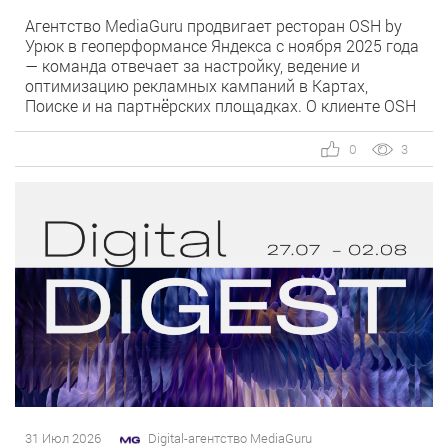
Агентство MediaGuru продвигает ресторан OSH by
Урюк в геоперформансе Яндекса с ноября 2025 года
— команда отвечает за настройку, ведение и
оптимизацию рекламных кампаний в Картах,
Поиске и на партнёрских площадках. О клиенте OSH
by Урюк — ресторан в Москве, открывшийся в конце
2025 года и объединивший концепцию дубайского
0
3
OSH с сетью «Урюк». Концепт строится […]
31 Июл 2026
Digital-агентство MediaGuru