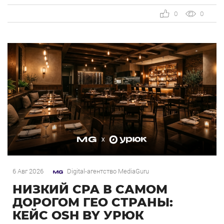
MediaGuru и OSH by Урюк: низкий CPA в самом
дорогом гео страны. Агентство продвигает ресторан
0
0
OSH by Урюк в геоперформансе […]
6 Авг 2026
Digital-агентство MediaGuru
НИЗКИЙ CPA В САМОМ
ДОРОГОМ ГЕО СТРАНЫ:
КЕЙС OSH BY УРЮК