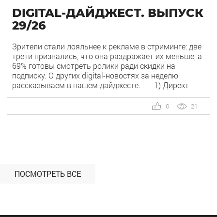
DIGITAL-ДАЙДЖЕСТ. ВЫПУСК
29/26
Зрители стали лояльнее к рекламе в стриминге: две
трети признались, что она раздражает их меньше, а
69% готовы смотреть ролики ради скидки на
подписку. О других digital-новостях за неделю
рассказываем в нашем дайджесте. 1) Директ
запустил бесплатный динамический коллтрекинг. В
Директе появился встроенный динамический
0
21
коллтрекинг — без доплат и интеграций со
сторонними сервисами. […]
ПОСМОТРЕТЬ ВСЕ