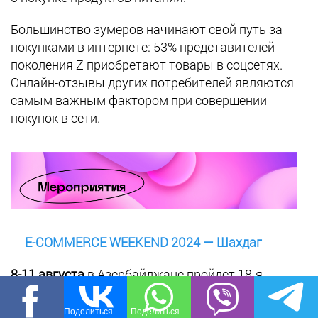
Большинство зумеров начинают свой путь за
покупками в интернете: 53% представителей
поколения Z приобретают товары в соцсетях.
Онлайн-отзывы других потребителей являются
самым важным фактором при совершении
покупок в сети.
E-COMMERCE WEEKEND 2024 — Шахдаг
8-11 августа
в Азербайджане пройдет 18-я
встреча лидеров электронной торговли России.
На мероприятии запланирована деловая и
Поделиться
Поделиться