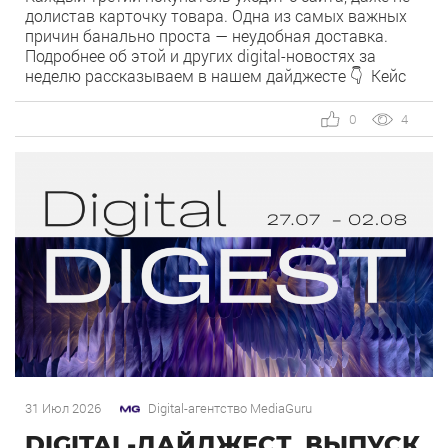
долистав карточку товара. Одна из самых важных
причин банально проста — неудобная доставка.
Подробнее об этой и других digital-новостях за
неделю рассказываем в нашем дайджесте 👇 Кейс
MediaGuru и OSH by Урюк: низкий CPA в самом
дорогом гео страны. Агентство продвигает ресторан
0
4
OSH by Урюк в геоперформансе […]
31 Июл 2026
Digital-агентство MediaGuru
DIGITAL-ДАЙДЖЕСТ. ВЫПУСК