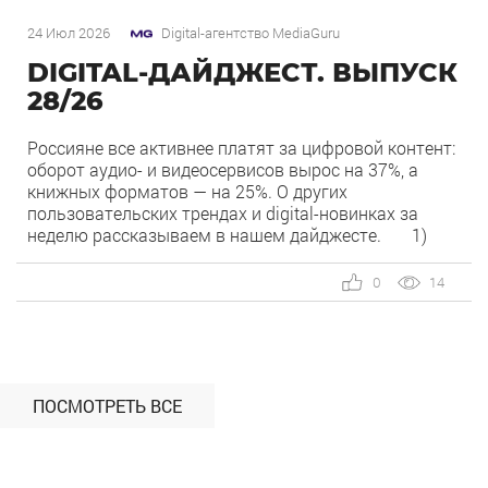
24 Июл 2026
Digital-агентство MediaGuru
DIGITAL-ДАЙДЖЕСТ. ВЫПУСК
28/26
Россияне все активнее платят за цифровой контент:
оборот аудио- и видеосервисов вырос на 37%, а
книжных форматов — на 25%. О других
пользовательских трендах и digital-новинках за
неделю рассказываем в нашем дайджесте. 1)
Overlay — новый рекламный формат в Рекламной
сети Яндекса. Рекламная сеть Яндекса запускает
0
14
формат Overlay, который показывает рекламу
поверх контента, […]
ПОСМОТРЕТЬ ВСЕ