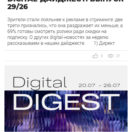
29/26
Зрители стали лояльнее к рекламе в стриминге: две
трети признались, что она раздражает их меньше, а
69% готовы смотреть ролики ради скидки на
подписку. О других digital-новостях за неделю
рассказываем в нашем дайджесте. 1) Директ
запустил бесплатный динамический коллтрекинг. В
Директе появился встроенный динамический
0
21
коллтрекинг — без доплат и интеграций со
сторонними сервисами. […]