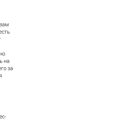
 вам
есть
т
нно
ь на
его за
я
ес-