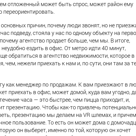
щем отложенный может быть спрос, может район ему
о переориентировать.
основных причин, почему люди звонят, но не приезж
йчас подведу, стояла у нас по одному объекту на перв
 почему агентство продает больше, чем мы. В итоге,
неудобно ездить в офис. От метро идти 40 минут,
още обратиться в агентство недвижимости, которое в
 чем, нежели приехать к нам и, по сути, они там за т
гу как менеджер по продажам. К вам приезжают в л
ет приехать в офис, может домой, куда вам угодно, 
течение часа
—
это быстрее, чем пицца приходит, и,
дит презентацию. Чтобы как-то привлечь потенциальн
реть, презентацию мы делаем на VR шлемах, и причем
ечное пользование. То есть он может дома с домочад
оторую он выберет, именно по той, которую он хочет