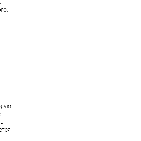
.
го.
торую
ет
ть
ется