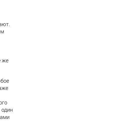
ают.
ом
е же
юбое
даже
ого
 один
цами