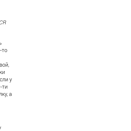
 CR
ь
-то
вой,
ки
сли у
0-ти
ку, а
у