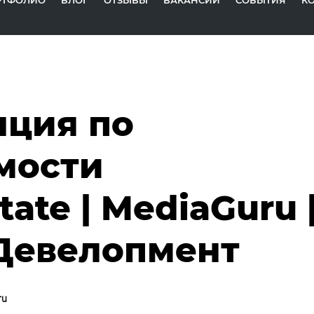
РТФОЛИО
БЛОГ
ОТЗЫВЫ
ВАКАНСИИ
СОБЫТИЯ
К
ция по
мости
tate | MediaGuru 
Девелопмент
ru