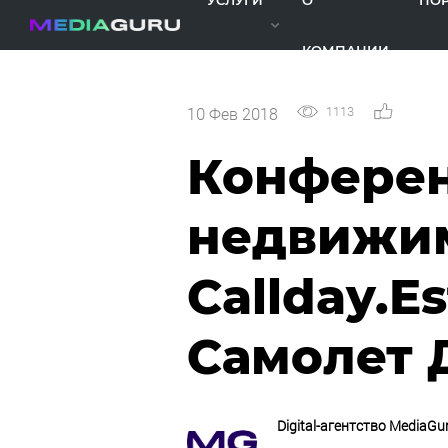
УСЛУГИ
О
ПО
КОМПАНИИ
1113
0
10 Фев 2018
Конферен
недвижи
Callday.Es
Самолет 
Digital-агентство MediaGu