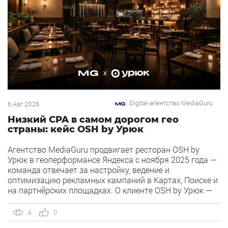
Digital-агентство MediaGuru
6 Авг 2026
Низкий CPA в самом дорогом гео
страны: кейс OSH by Урюк
Агентство MediaGuru продвигает ресторан OSH by
Урюк в геоперформансе Яндекса с ноября 2025 года —
команда отвечает за настройку, ведение и
оптимизацию рекламных кампаний в Картах, Поиске и
на партнёрских площадках. О клиенте OSH by Урюк —
ресторан в Москве, открывшийся в конце 2025 года и
объединивший концепцию дубайского OSH с сетью
4
0
«Урюк». Концепт строится […]