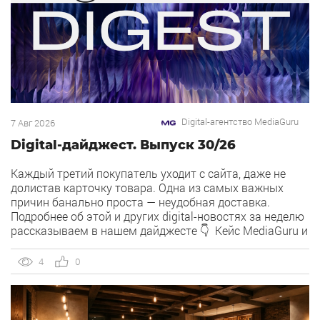
Digital-агентство MediaGuru
7 Авг 2026
Digital-дайджест. Выпуск 30/26
Каждый третий покупатель уходит с сайта, даже не
долистав карточку товара. Одна из самых важных
причин банально проста — неудобная доставка.
Подробнее об этой и других digital-новостях за неделю
рассказываем в нашем дайджесте 👇 Кейс MediaGuru и
OSH by Урюк: низкий CPA в самом дорогом гео страны.
Агентство продвигает ресторан OSH by Урюк в
4
0
геоперформансе […]