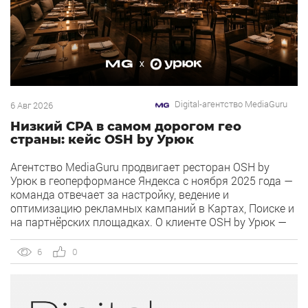
Digital-агентство MediaGuru
6 Авг 2026
Низкий CPA в самом дорогом гео
страны: кейс OSH by Урюк
Агентство MediaGuru продвигает ресторан OSH by
Урюк в геоперформансе Яндекса с ноября 2025 года —
команда отвечает за настройку, ведение и
оптимизацию рекламных кампаний в Картах, Поиске и
на партнёрских площадках. О клиенте OSH by Урюк —
ресторан в Москве, открывшийся в конце 2025 года и
объединивший концепцию дубайского OSH с сетью
6
0
«Урюк». Концепт строится […]