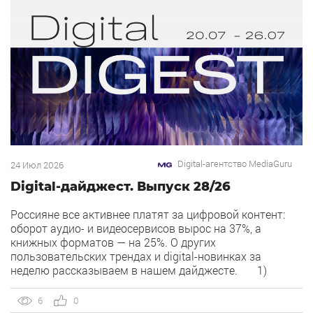
Digital-агентство MediaGuru
24 Июл 2026
Digital-дайджест. Выпуск 28/26
Россияне все активнее платят за цифровой контент:
оборот аудио- и видеосервисов вырос на 37%, а
книжных форматов — на 25%. О других
пользовательских трендах и digital-новинках за
неделю рассказываем в нашем дайджесте. 1)
Overlay — новый рекламный формат в Рекламной сети
Яндекса. Рекламная сеть Яндекса запускает формат
6
0
Overlay, который показывает рекламу поверх контента,