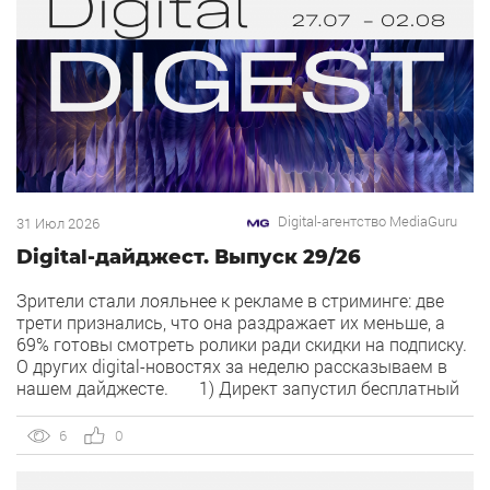
Digital-агентство MediaGuru
31 Июл 2026
Digital-дайджест. Выпуск 29/26
Зрители стали лояльнее к рекламе в стриминге: две
трети признались, что она раздражает их меньше, а
69% готовы смотреть ролики ради скидки на подписку.
О других digital-новостях за неделю рассказываем в
нашем дайджесте. 1) Директ запустил бесплатный
динамический коллтрекинг. В Директе появился
встроенный динамический коллтрекинг — без доплат и
6
0
интеграций со сторонними сервисами. […]