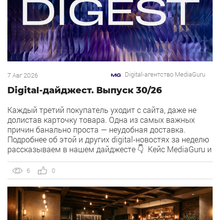
Digital-агентство MediaGuru
7 Авг 2026
Digital-дайджест. Выпуск 30/26
Каждый третий покупатель уходит с сайта, даже не
долистав карточку товара. Одна из самых важных
причин банально проста — неудобная доставка.
Подробнее об этой и других digital-новостях за неделю
рассказываем в нашем дайджесте 👇 Кейс MediaGuru и
OSH by Урюк: низкий CPA в самом дорогом гео страны.
Агентство продвигает ресторан OSH by Урюк в
6
0
геоперформансе […]