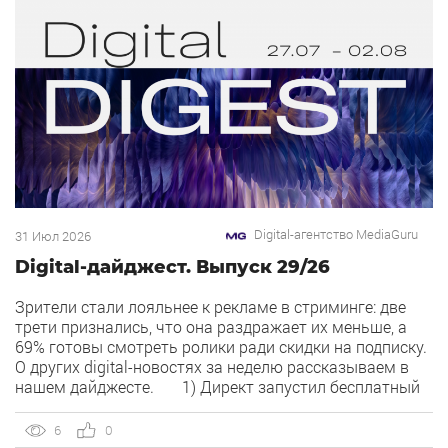
Digital-агентство MediaGuru
31 Июл 2026
Digital-дайджест. Выпуск 29/26
Зрители стали лояльнее к рекламе в стриминге: две
трети признались, что она раздражает их меньше, а
69% готовы смотреть ролики ради скидки на подписку.
О других digital-новостях за неделю рассказываем в
нашем дайджесте. 1) Директ запустил бесплатный
динамический коллтрекинг. В Директе появился
встроенный динамический коллтрекинг — без доплат и
6
0
интеграций со сторонними сервисами. […]