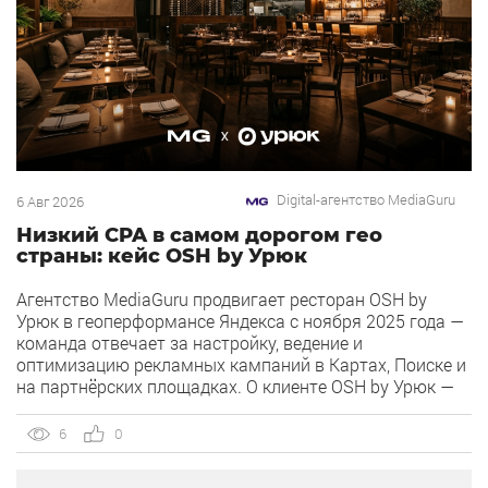
Digital-агентство MediaGuru
6 Авг 2026
Низкий CPA в самом дорогом гео
страны: кейс OSH by Урюк
Агентство MediaGuru продвигает ресторан OSH by
Урюк в геоперформансе Яндекса с ноября 2025 года —
команда отвечает за настройку, ведение и
оптимизацию рекламных кампаний в Картах, Поиске и
на партнёрских площадках. О клиенте OSH by Урюк —
ресторан в Москве, открывшийся в конце 2025 года и
объединивший концепцию дубайского OSH с сетью
6
0
«Урюк». Концепт строится […]