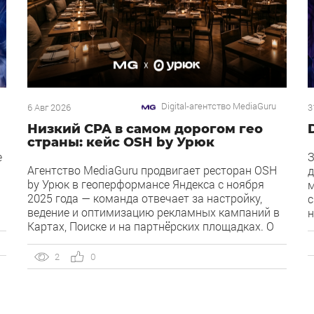
Digital-агентство MediaGuru
6 Авг 2026
3
Низкий CPA в самом дорогом гео
страны: кейс OSH by Урюк
е
З
Агентство MediaGuru продвигает ресторан OSH
д
by Урюк в геоперформансе Яндекса с ноября
м
2025 года — команда отвечает за настройку,
с
ведение и оптимизацию рекламных кампаний в
н
Картах, Поиске и на партнёрских площадках. О
Д
клиенте OSH by Урюк — ресторан в Москве,
к
открывшийся в конце 2025 года и объединивший
д
2
0
концепцию дубайского OSH с сетью «Урюк».
и
Концепт строится […]