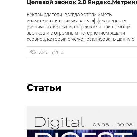
Целевой звонок 2.0 Яндекс.Метрик
Рекламодатели всегда хотели иметь
возможность отслеживать эффективность
различных источников рекламы при помощи
звонков и с огромным нетерпением ждали
сервиса, который сможет реализовать данную
потребность. На рынке представлено большое
количество сервисов, предлагающих подобные
5042
0
услуги, но основной их минус — это цена за
каждый номер.
Статьи