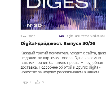
Digital-агентство MediaGuru
7 Авг 2026
Digital-дайджест. Выпуск 30/26
Каждый третий покупатель уходит с сайта, даж
не долистав карточку товара. Одна из самых
важных причин банально проста — неудобная
доставка. Подробнее об этой и других digital-
новостях за неделю рассказываем в нашем
дайджесте 👇 Кейс MediaGuru и OSH by Урюк:
низкий CPA в самом дорогом гео страны.
2
0
Агентство продвигает ресторан OSH by Урюк в
геоперформансе […]