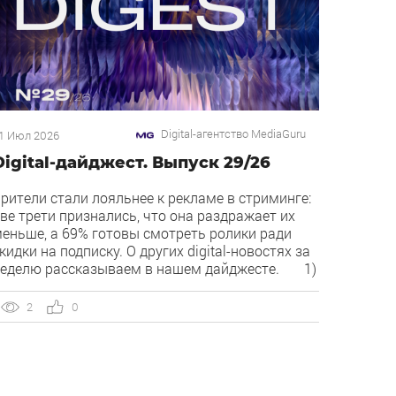
Digital-агентство MediaGuru
1 Июл 2026
Digital-дайджест. Выпуск 29/26
рители стали лояльнее к рекламе в стриминге:
ве трети признались, что она раздражает их
еньше, а 69% готовы смотреть ролики ради
кидки на подписку. О других digital-новостях за
еделю рассказываем в нашем дайджесте. 1)
ирект запустил бесплатный динамический
оллтрекинг. В Директе появился встроенный
2
0
инамический коллтрекинг — без доплат и
нтеграций со сторонними сервисами. […]