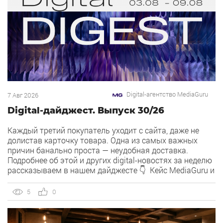
Digital-агентство MediaGuru
7 Авг 2026
Digital-дайджест. Выпуск 30/26
Каждый третий покупатель уходит с сайта, даже не
долистав карточку товара. Одна из самых важных
причин банально проста — неудобная доставка.
Подробнее об этой и других digital-новостях за неделю
рассказываем в нашем дайджесте 👇 Кейс MediaGuru и
OSH by Урюк: низкий CPA в самом дорогом гео страны.
Агентство продвигает ресторан OSH by Урюк в
5
0
геоперформансе […]