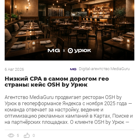
Digital-агентство MediaGuru
6 Авг 2026
Низкий CPA в самом дорогом гео
страны: кейс OSH by Урюк
Агентство MediaGuru продвигает ресторан OSH by
Урюк в геоперформансе Яндекса с ноября 2025 года —
команда отвечает за настройку, ведение и
оптимизацию рекламных кампаний в Картах, Поиске и
на партнёрских площадках. О клиенте OSH by Урюк —
ресторан в Москве, открывшийся в конце 2025 года и
объединивший концепцию дубайского OSH с сетью
5
0